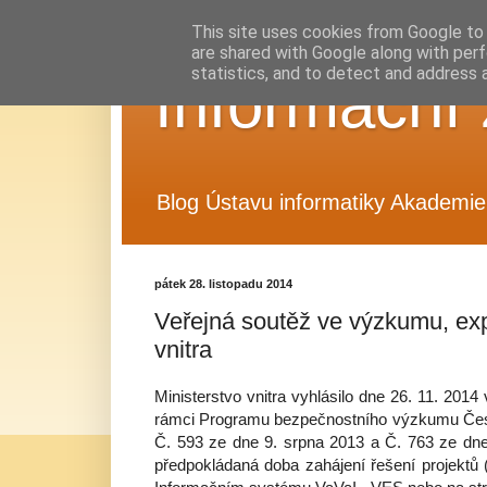
This site uses cookies from Google to d
are shared with Google along with perf
statistics, and to detect and address 
Informační 
Blog Ústavu informatiky Akademie 
pátek 28. listopadu 2014
Veřejná soutěž ve výzkumu, exp
vnitra
Ministerstvo vnitra vyhlásilo dne 26. 11. 201
rámci Programu bezpečnostního výzkumu Česk
Č. 593 ze dne 9. srpna 2013 a Č. 763 ze dne 
předpokládaná doba zahájení řešení projektů 