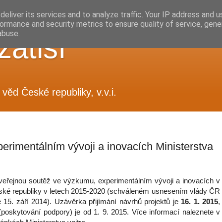
eliver its services and to analyze traffic. Your IP address and 
ormance and security metrics to ensure quality of service, gen
abuse.
zátiší
věd České republiky, v.v.i.
erimentálním vývoji a inovacích Ministerstva
4 veřejnou soutěž ve výzkumu, experimentálním vývoji a inovacích v
é republiky v letech 2015-2020 (schváleném usnesením vlády ČR
15. září 2014). Uzávěrka přijímání návrhů projektů je
16. 1. 2015
,
(poskytování podpory) je od 1. 9. 2015. Více informací naleznete v