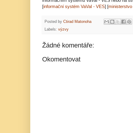
Informačním systému VaVaI - VES nebo na strá
[
informační systém VaVaI - VES
] [
ministerstvo 
Posted by
Ctirad Matonoha
Labels:
výzvy
Žádné komentáře:
Okomentovat