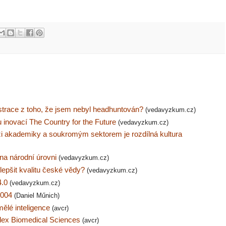
strace z toho, že jsem nebyl headhuntován?
(vedavyzkum.cz)
 inovací The Country for the Future
(vedavyzkum.cz)
 akademiky a soukromým sektorem je rozdílná kultura
 na národní úrovni
(vedavyzkum.cz)
zlepšit kvalitu české vědy?
(vedavyzkum.cz)
4.0
(vedavyzkum.cz)
2004
(Daniel Műnich)
mělé inteligence
(avcr)
dex Biomedical Sciences
(avcr)