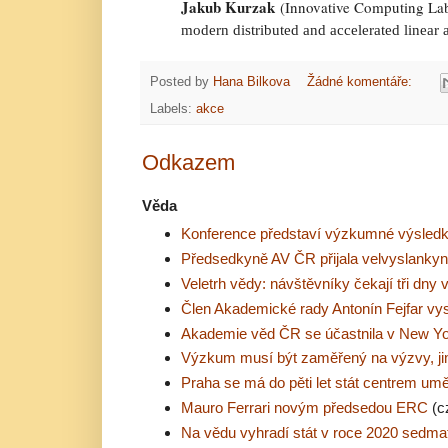
Jakub Kurzak
(
Innovative Computing Lab
modern distributed and accelerated linear a
Posted by
Hana Bilkova
Žádné komentáře:
Labels:
akce
Odkazem
Věda
Konference představí výzkumné výsledk
Předsedkyně AV ČR přijala velvyslankyn
Veletrh vědy: návštěvníky čekají tři dny
Člen Akademické rady Antonín Fejfar vy
Akademie věd ČR se účastnila v New York
Výzkum musí být zaměřený na výzvy, ji
Praha se má do pěti let stát centrem umě
Mauro Ferrari novým předsedou ERC
(c
Na vědu vyhradí stát v roce 2020 sedmatř