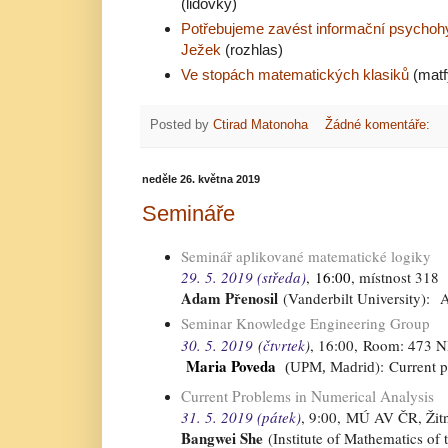
(lidovky)
Potřebujeme zavést informační psychoh
Ježek
(rozhlas)
Ve stopách matematických klasiků
(matf
Posted by
Ctirad Matonoha
Žádné komentáře:
neděle 26. května 2019
Semináře
Seminář aplikované matematické logiky
29. 5. 2019 (středa)
,
16:00
, místnost 318
Adam Přenosil
(
Vanderbilt University
)
:
A
Seminar Knowledge Engineering Group
30. 5. 2019
(
čtvrtek
)
, 16:00,
Room: 473 NB,
Maria Poveda
)
: Current p
(
UPM, Madrid
Current Problems in Numerical Analysis
31. 5. 2019 (pátek)
, 9
:00
,
MÚ AV ČR, Žitná
Bangwei She
(Institute of Mathematics of