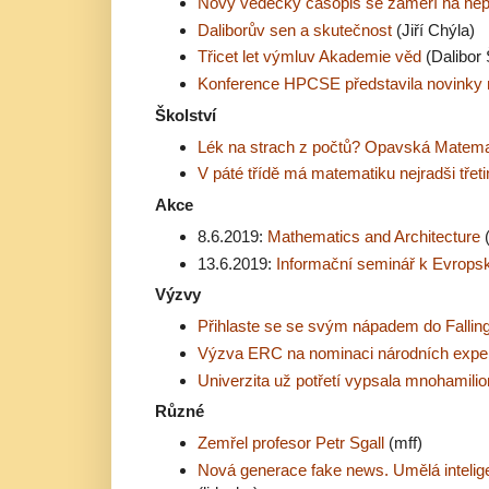
Nový vědecký časopis se zaměří na nepř
Daliborův sen a skutečnost
(Jiří Chýla)
Třicet let výmluv Akademie věd
(Dalibor 
Konference HPCSE představila novinky n
Školství
Lék na strach z počtů? Opavská Matema
V páté třídě má matematiku nejradši třeti
Akce
8.6.2019:
Mathematics and Architecture
(
13.6.2019:
Informační seminář k Evropsk
Výzvy
Přihlaste se se svým nápadem do Falling
Výzva ERC na nominaci národních expe
Univerzita už potřetí vypsala mnohamil
Různé
Zemřel profesor Petr Sgall
(mff)
Nová generace fake news. Umělá intelig