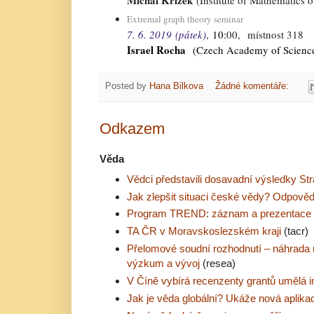
Michal Křížek
(Institute of Mathematics 
Extremal graph theory seminar
7. 6. 2019
(pátek)
,
10
:
00,
místnost 318
Israel Rocha
(Czech Academy of Science
Posted by
Hana Bilkova
Žádné komentáře:
Odkazem
Věda
Vědci představili dosavadní výsledky St
Jak zlepšit situaci české vědy? Odpovědi 
Program TREND: záznam a prezentace 
TA ČR v Moravskoslezském kraji
(tacr)
Přelomové soudní rozhodnutí – náhrada
výzkum a vývoj
(resea)
V Číně vybírá recenzenty grantů umělá i
Jak je věda globální? Ukáže nová aplika