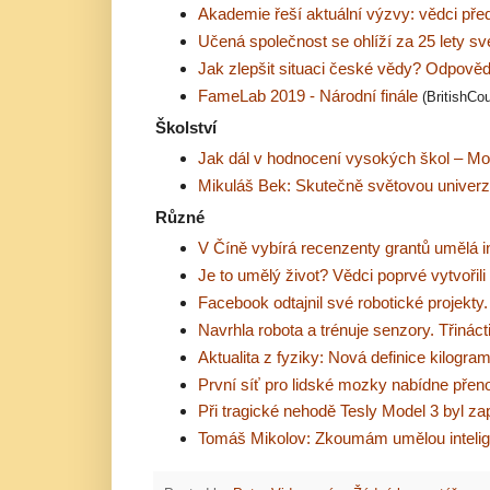
Akademie řeší aktuální výzvy: vědci pře
Učená společnost se ohlíží za 25 lety s
Jak zlepšit situaci české vědy? Odpově
FameLab 2019 - Národní finále
(BritishCou
Školství
Jak dál v hodnocení vysokých škol – Mo
Mikuláš Bek: Skutečně světovou univerz
Různé
V Číně vybírá recenzenty grantů umělá i
Je to umělý život? Vědci poprvé vytvořil
Facebook odtajnil své robotické projekty
Navrhla robota a trénuje senzory. Třináct
Aktualita z fyziky: Nová definice kilogra
První síť pro lidské mozky nabídne pře
Při tragické nehodě Tesly Model 3 byl za
Tomáš Mikolov: Zkoumám umělou intelige