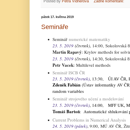
Posted by
Petra Vidnerová
Žádné komentáře:
pátek 17. května 2019
Semináře
Seminář
numerické matematiky
23. 5. 2019
(čtvrtek
)
, 14:00,
Sokolovská 
Martin Rapavý
Krylov methods for solvin
:
23. 5. 2019
(čtvrtek
)
, 14:30,
Sokolovská 
Petr Vacek
Multilevel methods
:
Seminář ISCB ČR
23. 5. 2019 (čtvrtek)
, 13:30,
ÚI AV ČR, P
Zdeněk Fabián
(Ústav informatiky AV ČR):
random variables
Seminář strojového učení a modelování
23. 5. 2019 (čtvrtek)
, 14:00,
MFF UK, Mal
Tomáš Bartoň
: Automatické shlukování pr
Current Problems in Numerical Analysis
24. 5. 2019 (pátek)
, 9
:00
,
MÚ AV ČR, Žitná