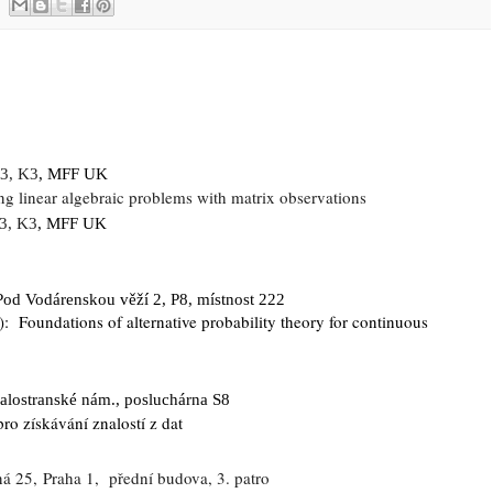
83,
K3
, MFF UK
g linear algebraic problems with matrix observations
83,
K3
, MFF UK
od Vodárenskou věží 2, P8, místnost 222
 Foundations of alternative probability theory for continuous
ostranské nám., posluchárna S8
o získávání znalostí z dat
 25, Praha 1, přední budova, 3. patro