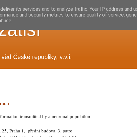
eliver its services and to analyze traffic. Your IP address and 
ormance and security metrics to ensure quality of service, gen
abuse.
zátiší
věd České republiky, v.v.i.
roup
nformation transmitted by a neuronal population
25, Praha 1, přední budova, 3. patro