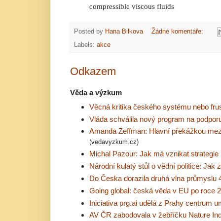
compressible viscous fluids
Posted by
Hana Bilkova
Žádné komentáře:
Labels:
akce
Odkazem
Věda a výzkum
Věcná kritika českého systému nebo fru
Vláda schválila nový program na podporu
Amanda Zeffman: Hlavní překážkou mezi
(vedavyzkum.cz)
Michal Pazour: Jak má vznikat strategie
Národní kulatý stůl o vědní politice: Jak 
Do Česka dorazila druhá vlna průmyslu 
Going global: česká věda v EU po roce 
Iniciativa prg.ai udělá z Prahy centrum u
AV ČR zabodovala v žebříčku Nature In