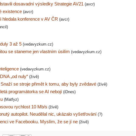
dstavili dosavadní výsledky Strategie AV21
(avcr)
vé existence
(avcr)
di hledala konference v AV ČR
(avcr)
ncil)
duly 3 až 5
(vedavyzkum.cz)
itou se staneme jen vlastním úsilím
(vedavyzkum.cz)
nteligence
(vedavyzkum.cz)
i DNA „od nuly“
(živě)
. Snaží se stroje přimět k tomu, aby byly zvědavé
(živě)
iletá programátorka se AI nebojí
(iDnes)
mu
(Matfyz)
nosovou rychlost 10 Mb/s
(živě)
pnutý autopilot. Neudělal nic, ukázalo vyšetřování
(?)
nci ve Facebooku. Myslím, že se jí ne
(živě)