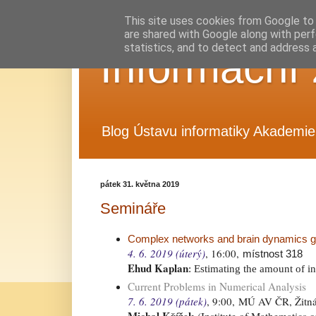
This site uses cookies from Google to d
are shared with Google along with perf
statistics, and to detect and address 
Informační 
Blog Ústavu informatiky Akademie 
pátek 31. května 2019
Semináře
Complex networks and brain dynamics g
4. 6. 2019 (úterý)
, 16
:00
,
místnost 318
Ehud Kaplan
: Estimating the amount of i
Current Problems in Numerical Analysis
7. 6. 2019 (pátek)
, 9
:00
,
MÚ AV ČR, Žitná 