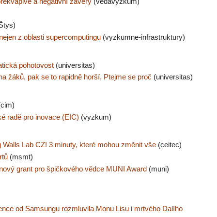
ekvapivé a negativní závěry
(vedavyzkum)
Štys)
ejen z oblasti supercomputingu
(vyzkumne-infrastruktury)
tická pohotovost
(universitas)
na žáků, pak se to rapidně horší. Ptejme se proč
(universitas)
cim)
é radě pro inovace (EIC)
(vyzkum)
 Walls Lab CZ! 3 minuty, které mohou změnit vše
(ceitec)
rtů
(msmt)
ionový grant pro špičkového vědce MUNI Award
(muni)
ence od Samsungu rozmluvila Monu Lisu i mrtvého Dalího