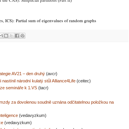
of the CAS
)
: Simplicial partitions (Part II)
s, ICS)
: Partial sum of eigenvalues of random graphs
rategie AV21 – den druhý
(avcr)
nastínil národní kulatý stůl Alliance4Life
(ceitec)
ze semináře k 1.VS
(tacr)
 mzdy za dovolenou soudně uznána odčitatelnou položkou na
nteligence
(vedavyzkum)
ce
(vedavyzkum)