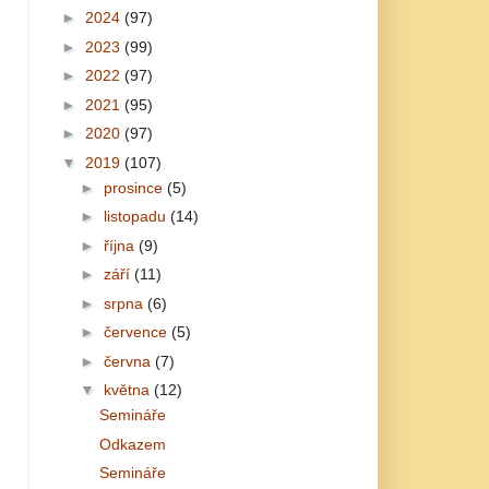
►
2024
(97)
►
2023
(99)
►
2022
(97)
►
2021
(95)
►
2020
(97)
▼
2019
(107)
►
prosince
(5)
►
listopadu
(14)
►
října
(9)
►
září
(11)
►
srpna
(6)
►
července
(5)
►
června
(7)
▼
května
(12)
Semináře
Odkazem
Semináře