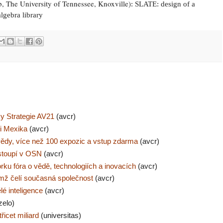
, The University of Tennessee, Knoxville
)
: SLATE: design of a
lgebra library
y Strategie AV21
(avcr)
i Mexika
(avcr)
 vědy, více než 100 expozic a vstup zdarma
(avcr)
stoupí v OSN
(avcr)
u fóra o vědě, technologiích a inovacích
(avcr)
mž čelí současná společnost
(avcr)
lé inteligence
(avcr)
zelo)
icet miliard
(universitas)