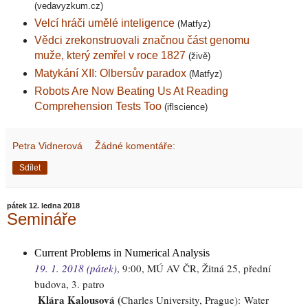
(vedavyzkum.cz)
Velcí hráči umělé inteligence
(Matfyz)
Vědci zrekonstruovali značnou část genomu
muže, který zemřel v roce 1827
(živě)
Matykání XII: Olbersův paradox
(Matfyz)
Robots Are Now Beating Us At Reading
Comprehension Tests Too
(iflscience)
Petra Vidnerová
Žádné komentáře:
Sdílet
pátek 12. ledna 2018
Semináře
Current Problems in Numerical Analysis
19. 1. 2018 (pátek)
, 9
:00
, MÚ AV ČR, Žitná 25, přední
budova, 3. patro
Klára Kalousová (
Charles University, Prague):
Water