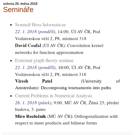
sobota 20. ledna 2018
Semináře
Seminář Hora Informaticae
22. 1. 2018 (pondělí)
, 14:00,
ÚI AV ČR, Pod
Vodárenskou věží 2, P8, místnost 318
David Coufal
(ÚI AV ČR): Convolution kernel
networks for function approximation
Extremal graph theory seminar
22. 1. 2018
(pondělí)
,
10
:
00, ÚI AV ČR, Pod
Vodárenskou věží 2, P8, místnost 318
Viresh Patel
(University of
Amsterdam)
: Decomposing tournaments into paths
Current Problems in Numerical Analysis
26. 1. 2018 (pátek)
, 9
:00
, MÚ AV ČR, Žitná 25, přední
budova, 3. patro
)
(MÚ AV ČR
Miro Rozložník
: Orthogonalization with
respect to inner products and bilinear forms