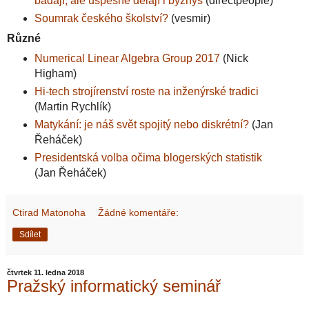
bádají, ale úspěšně dělají i byznys
(directpeople)
Soumrak českého školství?
(vesmir)
Různé
Numerical Linear Algebra Group 2017
(Nick
Higham)
Hi-tech strojírenství roste na inženýrské tradici
(Martin Rychlík)
Matykání: je náš svět spojitý nebo diskrétní?
(Jan
Řeháček)
Presidentská volba očima blogerských statistik
(Jan Řeháček)
Ctirad Matonoha
Žádné komentáře:
Sdílet
čtvrtek 11. ledna 2018
Pražský informatický seminář