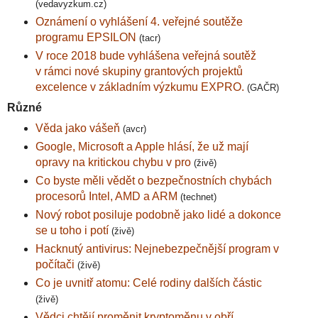
(vedavyzkum.cz)
Oznámení o vyhlášení 4. veřejné soutěže
programu EPSILON
(tacr)
V roce 2018 bude vyhlášena veřejná soutěž
v rámci nové skupiny grantových projektů
excelence v základním výzkumu EXPRO.
(GAČR)
Různé
Věda jako vášeň
(avcr)
Google, Microsoft a Apple hlásí, že už mají
opravy na kritickou chybu v pro
(živě)
Co byste měli vědět o bezpečnostních chybách
procesorů Intel, AMD a ARM
(technet)
Nový robot posiluje podobně jako lidé a dokonce
se u toho i potí
(živě)
Hacknutý antivirus: Nejnebezpečnější program v
počítači
(živě)
Co je uvnitř atomu: Celé rodiny dalších částic
(živě)
Vědci chtějí proměnit kryptoměnu v obří