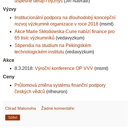
úspěšně dělají i byznys
(Jiří Navrátil)
Výzvy
Institucionální podpora na dlouhodobý koncepční
rozvoj výzkumné organizace v roce 2018
(msmt)
Akce Marie Skłodowska-Curie nabízí finance pro
65 tisíc výzkumníků
(vedavyzkum)
Stipendia na studium na Pekingském
technologickém institutu
(vedavyzkum)
Akce
8.3.2018:
Výroční konference OP VVV
(msmt)
Ceny
Průlomová změna systému finanční podpory
českých vědců
(nfneuron)
Ctirad Matonoha
Žádné komentáře:
Sdílet