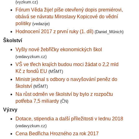
(vyzkum.cz)
Fórum Věda žije! píše otevřený dopis premiérovi,
obává se návratu Miroslavy Kopicové do vědní
politiky
(vedazije)
Hodnocení 2017 z první ruky (1. díl)
(Daniel_Műnich)
Školství
Vyšly nové žebříčky ekonomických škol
(vedavyzkum.cz)
VŠ ve třech krajích budou moci žádat o 2,2 mld
Kč z fondů EU
(MŠMT)
Ministr jednal s odbory o navyšování peněz do
školství
(MŠMT)
Na růst odměn ve školství by bylo z rozpočtu
potřeba 7,5 miliardy
(ČN)
Výzvy
Dotace, stipendia a další příležitosti v lednu 2018
(vedavyzkum.cz)
Cena Bedřicha Hrozného za rok 2017