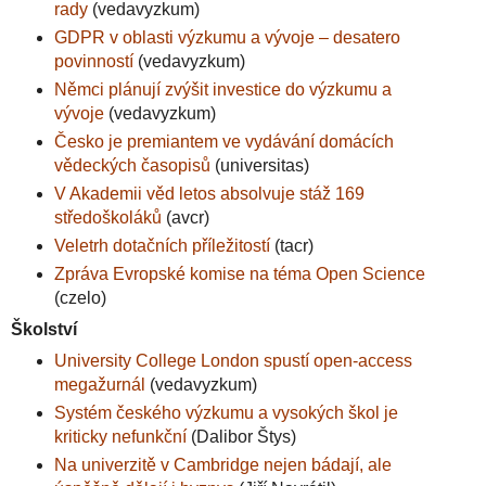
rady
(vedavyzkum)
GDPR v oblasti výzkumu a vývoje – desatero
povinností
(vedavyzkum)
Němci plánují zvýšit investice do výzkumu a
vývoje
(vedavyzkum)
Česko je premiantem ve vydávání domácích
vědeckých časopisů
(universitas)
V Akademii věd letos absolvuje stáž 169
středoškoláků
(avcr)
Veletrh dotačních příležitostí
(tacr)
Zpráva Evropské komise na téma Open Science
(czelo)
Školství
University College London spustí open-access
megažurnál
(vedavyzkum)
Systém českého výzkumu a vysokých škol je
kriticky nefunkční
(Dalibor Štys)
Na univerzitě v Cambridge nejen bádají, ale