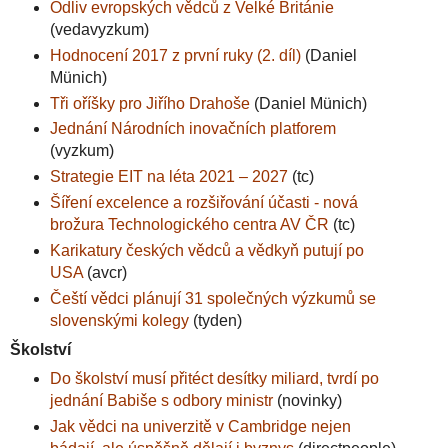
Odliv evropských vědců z Velké Británie
(vedavyzkum)
Hodnocení 2017 z první ruky (2. díl)
(Daniel
Münich)
Tři oříšky pro Jiřího Drahoše
(Daniel Münich)
Jednání Národních inovačních platforem
(vyzkum)
Strategie EIT na léta 2021 – 2027
(tc)
Šíření excelence a rozšiřování účasti - nová
brožura Technologického centra AV ČR
(tc)
Karikatury českých vědců a vědkyň putují po
USA
(avcr)
Čeští vědci plánují 31 společných výzkumů se
slovenskými kolegy
(tyden)
Školství
Do školství musí přitéct desítky miliard, tvrdí po
jednání Babiše s odbory ministr
(novinky)
Jak vědci na univerzitě v Cambridge nejen