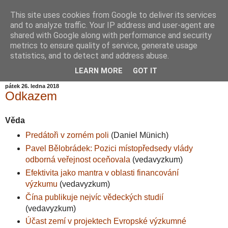
This site uses cookies from Google to deliver its services
Informační zátiší
and to analyze traffic. Your IP address and user-agent are
shared with Google along with performance and security
metrics to ensure quality of service, generate usage
Blog Ústavu informatiky Akademie věd České republiky,
statistics, and to detect and address abuse.
v.v.i.
LEARN MORE
GOT IT
pátek 26. ledna 2018
Odkazem
Věda
Predátoři v zorném poli
(Daniel Münich)
Pavel Bělobrádek: Pozici místopředsedy vlády
odborná veřejnost oceňovala
(vedavyzkum)
Efektivita jako mantra v oblasti financování
výzkumu
(vedavyzkum)
Čína publikuje nejvíc vědeckých studií
(vedavyzkum)
Účast zemí v projektech Evropské výzkumné