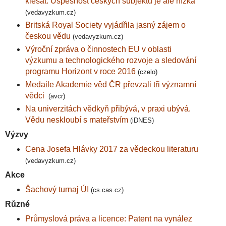
klesat. Úspěšnost českých subjektů je ale nízká
(vedavyzkum.cz)
Britská Royal Society vyjádřila jasný zájem o
českou vědu
(vedavyzkum.cz)
Výroční zpráva o činnostech EU v oblasti
výzkumu a technologického rozvoje a sledování
programu Horizont v roce 2016
(czelo)
Medaile Akademie věd ČR převzali tři významní
vědci
(avcr)
Na univerzitách vědkyň přibývá, v praxi ubývá.
Vědu neskloubí s mateřstvím
(iDNES)
Výzvy
Cena Josefa Hlávky 2017 za vědeckou literaturu
(vedavyzkum.cz)
Akce
Šachový turnaj ÚI
(cs.cas.cz)
Různé
Průmyslová práva a licence: Patent na vynález