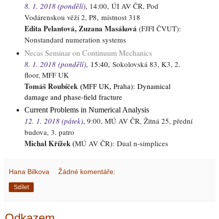
8. 1. 2018 (pondělí)
, 14:00,
ÚI AV ČR, Pod
Vodárenskou věží 2, P8, místnost 318
Edita Pelantová, Zuzana Masáková
(FJFI ČVUT):
Nonstandard numeration systems
Necas Seminar on Continuum Mechanics
8. 1. 2018
(pondělí)
,
15:40,
Sokolovská 83, K3, 2.
floor, MFF UK
Tomáš Roubíček
)
: Dynamical
(MFF UK, Praha
damage and phase-field fracture
Current Problems in Numerical Analysis
12. 1. 2018 (pátek)
, 9
:00
, MÚ AV ČR, Žitná 25, přední
budova, 3. patro
Michal Křížek (
MÚ AV ČR):
Dual n-simplices
Hana Bilkova
Žádné komentáře:
Sdílet
Odkazem