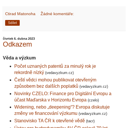
Ctirad Matonoha
Žádné komentáře:
Sdílet
čtvrtek 6. dubna 2023
Odkazem
Věda a výzkum
Počet uznaných patentů za minulý rok je
rekordně nízký
(vedavyzkum.cz)
Čeští vědci mohou publikovat otevřeným
způsobem bez dalších poplatků
(vedavyzkum.cz)
Novinky CZELO: Finance pro Digitální Evropu a
účast Maďarska v Horizontu Evropa
(czelo)
Widening, nebo „deepening“? Evropa diskutuje
změny ve financování výzkumu
(vedavyzkum.cz)
Stanovisko TA ČR k otevřené vědě
(tacr)