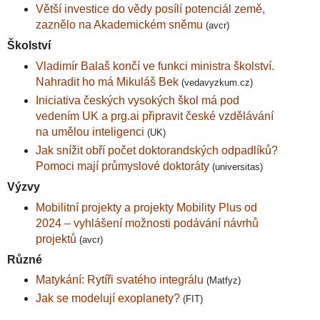
Větší investice do vědy posílí potenciál země,
zaznělo na Akademickém sněmu
(avcr)
Školství
Vladimír Balaš končí ve funkci ministra školství.
Nahradit ho má Mikuláš Bek
(vedavyzkum.cz)
Iniciativa českých vysokých škol má pod
vedením UK a prg.ai připravit české vzdělávání
na umělou inteligenci
(UK)
Jak snížit obří počet doktorandských odpadlíků?
Pomoci mají průmyslové doktoráty
(universitas)
Výzvy
Mobilitní projekty a projekty Mobility Plus od
2024 – vyhlášení možnosti podávání návrhů
projektů
(avcr)
Různé
Matykání: Rytíři svatého integrálu
(Matfyz)
Jak se modelují exoplanety?
(FIT)