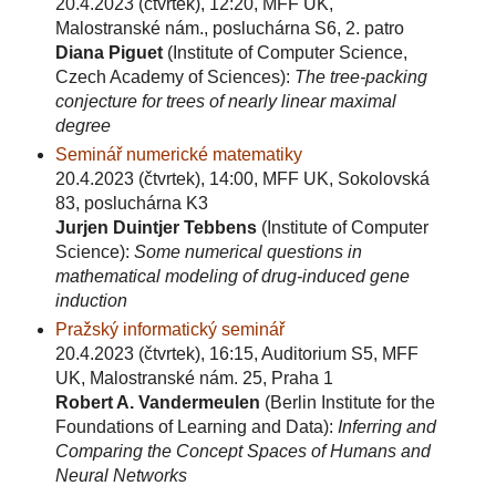
20.4.2023 (čtvrtek), 12:20, MFF UK,
Malostranské nám., posluchárna S6, 2. patro
Diana Piguet
(Institute of Computer Science,
Czech Academy of Sciences):
The tree-packing
conjecture for trees of nearly linear maximal
degree
Seminář numerické matematiky
20.4.2023 (čtvrtek), 14:00, MFF UK, Sokolovská
83, posluchárna K3
Jurjen Duintjer Tebbens
(Institute of Computer
Science):
Some numerical questions in
mathematical modeling of drug-induced gene
induction
Pražský informatický seminář
20.4.2023 (čtvrtek), 16:15, Auditorium S5, MFF
UK, Malostranské nám. 25, Praha 1
Robert A. Vandermeulen
(Berlin Institute for the
Foundations of Learning and Data):
Inferring and
Comparing the Concept Spaces of Humans and
Neural Networks