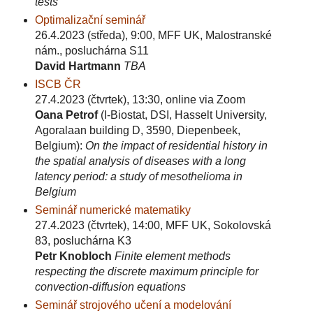
tests
Optimalizační seminář
26.4.2023 (středa), 9:00, MFF UK, Malostranské
nám., posluchárna S11
David Hartmann
TBA
ISCB ČR
27.4.2023 (čtvrtek), 13:30, online via Zoom
Oana Petrof
(I-Biostat, DSI, Hasselt University,
Agoralaan building D, 3590, Diepenbeek,
Belgium):
On the impact of residential history in
the spatial analysis of diseases with a long
latency period: a study of mesothelioma in
Belgium
Seminář numerické matematiky
27.4.2023 (čtvrtek), 14:00, MFF UK, Sokolovská
83, posluchárna K3
Petr Knobloch
Finite element methods
respecting the discrete maximum principle for
convection-diffusion equations
Seminář strojového učení a modelování