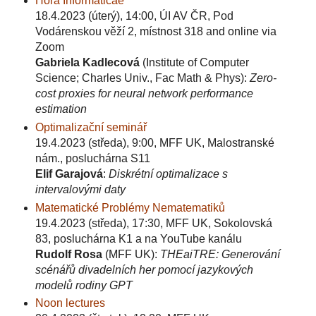
Hora Informaticae
18.4.2023 (úterý), 14:00, ÚI AV ČR, Pod
Vodárenskou věží 2, místnost 318 and online via
Zoom
Gabriela Kadlecová
(Institute of Computer
Science; Charles Univ., Fac Math & Phys):
Zero-
cost proxies for neural network performance
estimation
Optimalizační seminář
19.4.2023 (středa), 9:00, MFF UK, Malostranské
nám., posluchárna S11
Elif Garajová
:
Diskrétní optimalizace s
intervalovými daty
Matematické Problémy Nematematiků
19.4.2023 (středa), 17:30, MFF UK, Sokolovská
83, posluchárna K1 a na YouTube kanálu
Rudolf Rosa
(MFF UK):
THEaiTRE: Generování
scénářů divadelních her pomocí jazykových
modelů rodiny GPT
Noon lectures