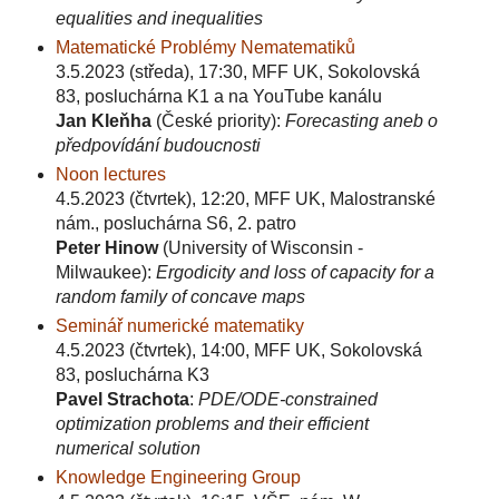
equalities and inequalities
Matematické Problémy Nematematiků
3.5.2023 (středa), 17:30, MFF UK, Sokolovská
83, posluchárna K1 a na YouTube kanálu
Jan Kleňha
(České priority):
Forecasting aneb o
předpovídání budoucnosti
Noon lectures
4.5.2023 (čtvrtek), 12:20, MFF UK, Malostranské
nám., posluchárna S6, 2. patro
Peter Hinow
(University of Wisconsin -
Milwaukee):
Ergodicity and loss of capacity for a
random family of concave maps
Seminář numerické matematiky
4.5.2023 (čtvrtek), 14:00, MFF UK, Sokolovská
83, posluchárna K3
Pavel Strachota
:
PDE/ODE-constrained
optimization problems and their efficient
numerical solution
Knowledge Engineering Group