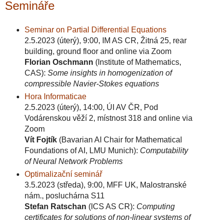
Semináře
Seminar on Partial Differential Equations
2.5.2023 (úterý), 9:00, IM AS CR, Žitná 25, rear
building, ground floor and online via Zoom
Florian Oschmann
(Institute of Mathematics,
CAS):
Some insights in homogenization of
compressible Navier-Stokes equations
Hora Informaticae
2.5.2023 (úterý), 14:00, ÚI AV ČR, Pod
Vodárenskou věží 2, místnost 318 and online via
Zoom
Vít Fojtík
(Bavarian AI Chair for Mathematical
Foundations of AI, LMU Munich):
Computability
of Neural Network Problems
Optimalizační seminář
3.5.2023 (středa), 9:00, MFF UK, Malostranské
nám., posluchárna S11
Stefan Ratschan
(ICS AS CR):
Computing
certificates for solutions of non-linear systems of