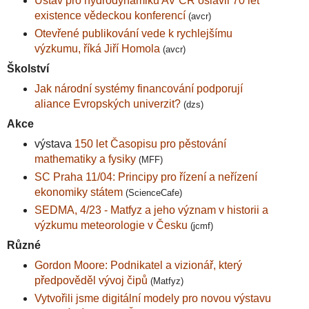
Ústav pro hydrodynamiku AV ČR oslavil 70 let
existence vědeckou konferencí
(avcr)
Otevřené publikování vede k rychlejšímu
výzkumu, říká Jiří Homola
(avcr)
Školství
Jak národní systémy financování podporují
aliance Evropských univerzit?
(dzs)
Akce
výstava
150 let Časopisu pro pěstování
mathematiky a fysiky
(MFF)
SC Praha 11/04: Principy pro řízení a neřízení
ekonomiky státem
(ScienceCafe)
SEDMA, 4/23 - Matfyz a jeho význam v historii a
výzkumu meteorologie v Česku
(jcmf)
Různé
Gordon Moore: Podnikatel a vizionář, který
předpověděl vývoj čipů
(Matfyz)
Vytvořili jsme digitální modely pro novou výstavu