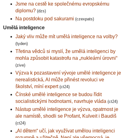
Jsme na cestě ke společnému evropskému
diplomu?
(dzs)
Na postdoku pod sakurami
(czexpats)
Umělá inteligence
Jaký vliv může mít umělá inteligence na volby?
(tyden)
Třetina vědců si myslí, že umělá inteligenci by
mohla způsobit katastrofu na „nukleární úrovni“
(zive)
Výzva k pozastavení vývoje umělé inteligence je
nerealistická, AI může přinést revoluci ve
školství, míní expert
(ct24)
Čínské umělé inteligence se budou řídit
socialistickými hodnotami, navrhuje vláda
(ct24)
Nástup umělé inteligence je výzva, opatrnost je
ale namístě, shodli se Profant, Kulveit i Baudiš
(ct24)
„AI dětem“ učí, jak využívat umělou inteligenci
rozumně a užitečně. Není ale všemocná, je