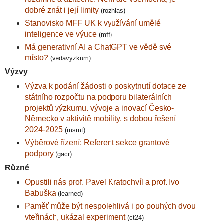
dobré znát i její limity
(rozhlas)
Stanovisko MFF UK k využívání umělé
inteligence ve výuce
(mff)
Má generativní AI a ChatGPT ve vědě své
místo?
(vedavyzkum)
Výzvy
Výzva k podání žádosti o poskytnutí dotace ze
státního rozpočtu na podporu bilaterálních
projektů výzkumu, vývoje a inovací Česko-
Německo v aktivitě mobility, s dobou řešení
2024-2025
(msmt)
Výběrové řízení: Referent sekce grantové
podpory
(gacr)
Různé
Opustili nás prof. Pavel Kratochvíl a prof. Ivo
Babuška
(learned)
Paměť může být nespolehlivá i po pouhých dvou
vteřinách, ukázal experiment
(ct24)