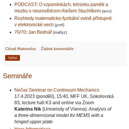
PODCAST: O vzpomínkách, tréninku paměti a
mozku s neurovědcem Alešem Stuchlíkem
(avcr)
Rozhledy matematicko-fyzikální volně přístupné
v elektronické verzi
(jcmf)
70/70: Jan Bednář
(matfyz)
Ctirad Matonoha
Žádné komentáře:
Sdílet
Semináře
Nečas Seminar on Continuum Mechanics
17.4.2023 (pondělí), 15:40, MFF UK, Sokolovská
83, lecture hall K3 and online via Zoom
Katerina Nik
(University of Vienna):
Analysis of
a three-dimensional model for MEMS with a
hinged upper plate