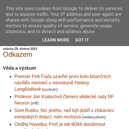
This site uses cookies from Google to deliver its services
Informační zátiší
and to analyze traffic. Your IP address and user-agent are
shared with Google along with performance and security
metrics to ensure quality of service, generate usage
Blog Ústavu informatiky Akademie věd České republiky,
statistics, and to detect and address abuse.
v.v.i.
LEARN MORE
GOT IT
sobota 29. dubna 2023
Odkazem
Věda a výzkum
Premiér Petr Fiala uzavřel první kolo bilančních
návštěv ministrů u ministryně Heleny
Langšádlové
(vyzkum)
Profesor Jan Kratochvíl členem vědecké rady NF
Neuron
(mff)
Siret Rutiku: Nic jiného, než být dobří v získávání
evropských dotací, nám nezbývá
(vedavyzkum)
Ondřej Havelka: Proč je tak těžké dosáhnout