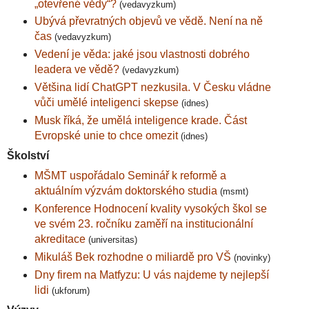
„otevřené vědy“?
(vedavyzkum)
Ubývá převratných objevů ve vědě. Není na ně
čas
(vedavyzkum)
Vedení je věda: jaké jsou vlastnosti dobrého
leadera ve vědě?
(vedavyzkum)
Většina lidí ChatGPT nezkusila. V Česku vládne
vůči umělé inteligenci skepse
(idnes)
Musk říká, že umělá inteligence krade. Část
Evropské unie to chce omezit
(idnes)
Školství
MŠMT uspořádalo Seminář k reformě a
aktuálním výzvám doktorského studia
(msmt)
Konference Hodnocení kvality vysokých škol se
ve svém 23. ročníku zaměří na institucionální
akreditace
(universitas)
Mikuláš Bek rozhodne o miliardě pro VŠ
(novinky)
Dny firem na Matfyzu: U vás najdeme ty nejlepší
lidi
(ukforum)