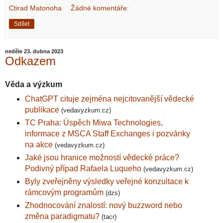
Ctirad Matonoha
Žádné komentáře:
Sdílet
neděle 23. dubna 2023
Odkazem
Věda a výzkum
ChatGPT cituje zejména nejcitovanější vědecké
publikace
(vedavyzkum.cz)
TC Praha: Úspěch Miwa Technologies,
informace z MSCA Staff Exchanges i pozvánky
na akce
(vedavyzkum.cz)
Jaké jsou hranice možností vědecké práce?
Podivný případ Rafaela Luqueho
(vedavyzkum.cz)
Byly zveřejněny výsledky veřejné konzultace k
rámcovým programům
(dzs)
Zhodnocování znalostí: nový buzzword nebo
změna paradigmatu?
(tacr)