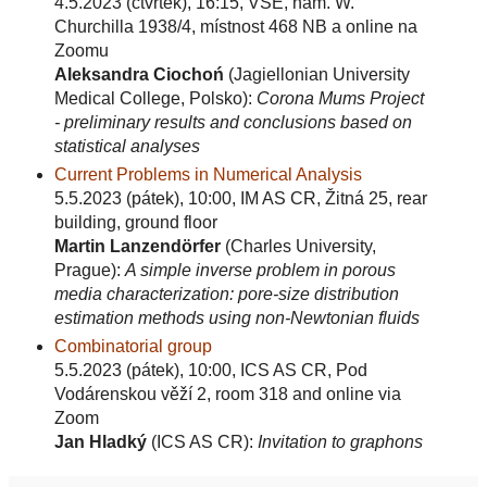
4.5.2023 (čtvrtek), 16:15, VŠE, nám. W.
Churchilla 1938/4, místnost 468 NB a online na
Zoomu
Aleksandra Ciochoń
(Jagiellonian University
Medical College, Polsko):
Corona Mums Project
- preliminary results and conclusions based on
statistical analyses
Current Problems in Numerical Analysis
5.5.2023 (pátek), 10:00, IM AS CR, Žitná 25, rear
building, ground floor
Martin Lanzendörfer
(Charles University,
Prague):
A simple inverse problem in porous
media characterization: pore-size distribution
estimation methods using non-Newtonian fluids
Combinatorial group
5.5.2023 (pátek), 10:00, ICS AS CR, Pod
Vodárenskou věží 2, room 318 and online via
Zoom
Jan Hladký
(ICS AS CR):
Invitation to graphons