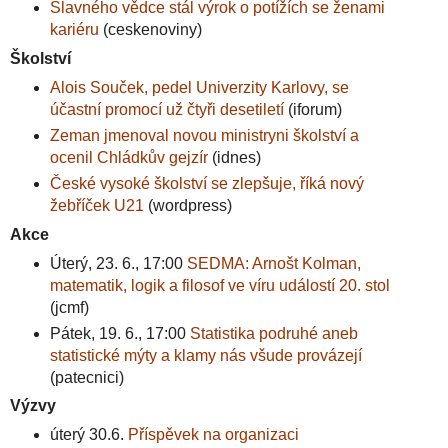
Slavného vědce stál výrok o potížích se ženami
kariéru
(ceskenoviny)
Školství
Alois Souček, pedel Univerzity Karlovy, se
účastní promocí už čtyři desetiletí
(iforum)
Zeman jmenoval novou ministryni školství a
ocenil Chládkův gejzír
(idnes)
České vysoké školství se zlepšuje, říká nový
žebříček U21
(wordpress)
Akce
Úterý, 23. 6., 17:00
SEDMA: Arnošt Kolman,
matematik, logik a filosof ve víru událostí 20. stol
(jcmf)
Pátek, 19. 6., 17:00
Statistika podruhé aneb
statistické mýty a klamy nás všude provázejí
(patecnici)
Výzvy
úterý 30.6.
Příspěvek na organizaci