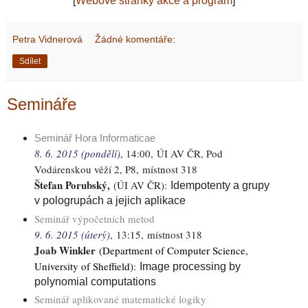
[
Webové stránky akce a program
]
Petra Vidnerová
Žádné komentáře:
Sdílet
Semináře
Seminář Hora Informaticae
8. 6. 2015 (pondělí)
, 14:00,
ÚI AV ČR, Pod
Vodárenskou věží 2, P8, místnost 318
Štefan Porubský,
(ÚI AV ČR)
:
Idempotenty a grupy
v pologrupách a jejich aplikace
Seminář výpočetních metod
9. 6. 2015 (úterý)
,
13:15,
místnost 318
Joab Winkler
(Department of Computer Science,
University of Sheffield)
:
Image processing by
polynomial computations
Seminář aplikované matematické logiky