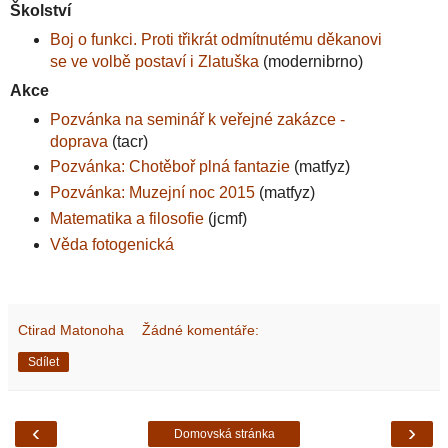
Školství
Boj o funkci. Proti třikrát odmítnutému děkanovi
se ve volbě postaví i Zlatuška
(modernibrno)
Akce
Pozvánka na seminář k veřejné zakázce -
doprava
(tacr)
Pozvánka: Chotěboř plná fantazie
(matfyz)
Pozvánka: Muzejní noc 2015
(matfyz)
Matematika a filosofie
(jcmf)
Věda fotogenická
Ctirad Matonoha
Žádné komentáře:
Sdílet
‹
›
Domovská stránka