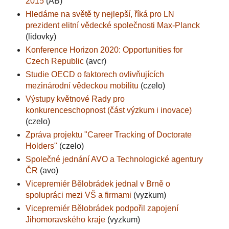
2015
(AB)
Hledáme na světě ty nejlepší, říká pro LN
prezident elitní vědecké společnosti Max-Planck
(lidovky)
Konference Horizon 2020: Opportunities for
Czech Republic
(avcr)
Studie OECD o faktorech ovlivňujících
mezinárodní vědeckou mobilitu
(czelo)
Výstupy květnové Rady pro
konkurenceschopnost (část výzkum i inovace)
(czelo)
Zpráva projektu "Career Tracking of Doctorate
Holders"
(czelo)
Společné jednání AVO a Technologické agentury
ČR
(avo)
Vicepremiér Bělobrádek jednal v Brně o
spolupráci mezi VŠ a firmami
(vyzkum)
Vicepremiér Bělobrádek podpořil zapojení
Jihomoravského kraje
(vyzkum)