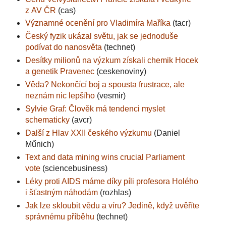
z AV ČR
(cas)
Významné ocenění pro Vladimíra Maříka
(tacr)
Český fyzik ukázal světu, jak se jednoduše
podívat do nanosvěta
(technet)
Desítky milionů na výzkum získali chemik Hocek
a genetik Pravenec
(ceskenoviny)
Věda? Nekončící boj a spousta frustrace, ale
neznám nic lepšího
(vesmir)
Sylvie Graf: Člověk má tendenci myslet
schematicky
(avcr)
Další z Hlav XXII českého výzkumu
(Daniel
Műnich)
Text and data mining wins crucial Parliament
vote
(sciencebusiness)
Léky proti AIDS máme díky píli profesora Holého
i šťastným náhodám
(rozhlas)
Jak lze skloubit vědu a víru? Jedině, když uvěříte
správnému příběhu
(technet)