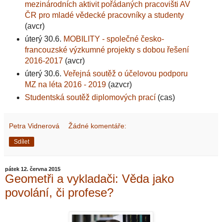
mezinárodních aktivit pořádaných pracovišti AV
ČR pro mladé vědecké pracovníky a studenty
(avcr)
úterý 30.6.
MOBILITY - společné česko-
francouzské výzkumné projekty s dobou řešení
2016-2017
(avcr)
úterý 30.6.
Veřejná soutěž o účelovou podporu
MZ na léta 2016 - 2019
(azvcr)
Studentská soutěž diplomových prací
(cas)
Petra Vidnerová
Žádné komentáře:
Sdílet
pátek 12. června 2015
Geometři a vykladači: Věda jako
povolání, či profese?