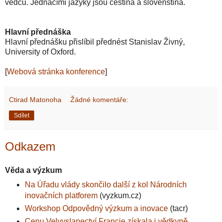
vědců. Jednacími jazyky jsou čeština a slovenština.
Hlavní přednáška
Hlavní přednášku přislíbil přednést Stanislav Živný,
University of Oxford.
[
Webová stránka konference
]
Ctirad Matonoha
Žádné komentáře:
Sdílet
Odkazem
Věda a výzkum
Na Úřadu vlády skončilo další z kol Národních
inovačních platforem
(vyzkum.cz)
Workshop Odpovědný výzkum a inovace
(tacr)
Cenu Velvyslanectví Francie získala i vědkyně