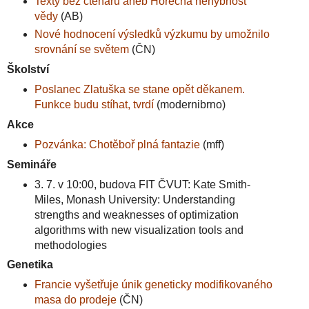
Texty bez čtenářů aneb Horečná nehybnost
vědy
(AB)
Nové hodnocení výsledků výzkumu by umožnilo
srovnání se světem
(ČN)
Školství
Poslanec Zlatuška se stane opět děkanem.
Funkce budu stíhat, tvrdí
(modernibrno)
Akce
Pozvánka: Chotěboř plná fantazie
(mff)
Semináře
3. 7. v 10:00, budova FIT ČVUT: Kate Smith-
Miles, Monash University: Understanding
strengths and weaknesses of optimization
algorithms with new visualization tools and
methodologies
Genetika
Francie vyšetřuje únik geneticky modifikovaného
masa do prodeje
(ČN)