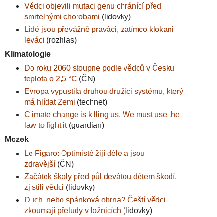
Vědci objevili mutaci genu chránící před
smrtelnými chorobami
(lidovky)
Lidé jsou převážně praváci, zatímco klokani
leváci
(rozhlas)
Klimatologie
Do roku 2060 stoupne podle vědců v Česku
teplota o 2,5 °C
(ČN)
Evropa vypustila druhou družici systému, který
má hlídat Zemi
(technet)
Climate change is killing us. We must use the
law to fight it
(guardian)
Mozek
Le Figaro: Optimisté žijí déle a jsou
zdravější
(ČN)
Začátek školy před půl devátou dětem škodí,
zjistili vědci
(lidovky)
Duch, nebo spánková obrna? Čeští vědci
zkoumají přeludy v ložnicích
(lidovky)