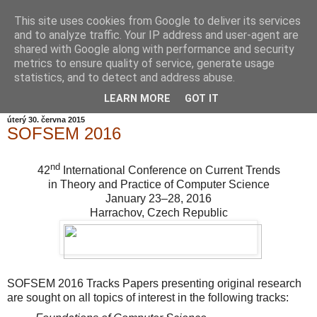
This site uses cookies from Google to deliver its services
Informační zátiší
and to analyze traffic. Your IP address and user-agent are
shared with Google along with performance and security
metrics to ensure quality of service, generate usage
Blog Ústavu informatiky Akademie věd České republiky,
statistics, and to detect and address abuse.
v.v.i.
LEARN MORE
GOT IT
úterý 30. června 2015
SOFSEM 2016
nd
42
International Conference on Current Trends
in Theory and Practice of Computer Science
January 23–28, 2016
Harrachov, Czech Republic
SOFSEM 2016 Tracks
Papers presenting original research
are sought on all topics of interest in the following tracks: