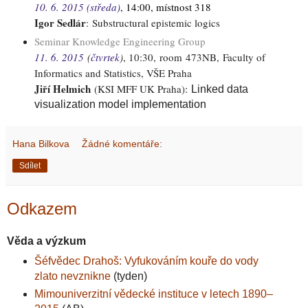
10. 6. 2015 (středa)
, 14:00, místnost 318
Igor Sedlár
:
Substructural epistemic logics
Seminar Knowledge Engineering Group
11. 6. 2015
(
čtvrtek
)
, 10:30,
room 473NB, Faculty of
Informatics and Statistics, VŠE Praha
Jiří Helmich
(KSI MFF UK Praha)
:
Linked data
visualization model implementation
Hana Bilkova
Žádné komentáře:
Sdílet
Odkazem
Věda a výzkum
Šéfvědec Drahoš: Vyfukováním kouře do vody
zlato nevznikne
(tyden)
Mimouniverzitní vědecké instituce v letech 1890–