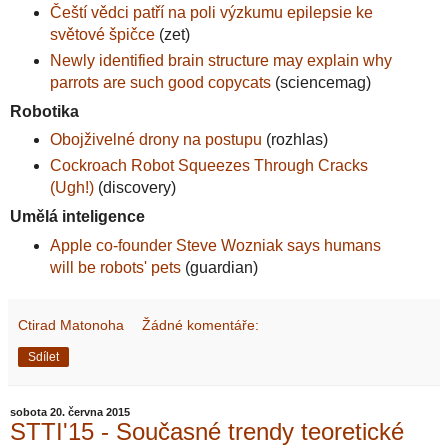
Čeští vědci patří na poli výzkumu epilepsie ke
světové špičce
(zet)
Newly identified brain structure may explain why
parrots are such good copycats
(sciencemag)
Robotika
Obojživelné drony na postupu
(rozhlas)
Cockroach Robot Squeezes Through Cracks
(Ugh!)
(discovery)
Umělá inteligence
Apple co-founder Steve Wozniak says humans
will be robots' pets
(guardian)
Ctirad Matonoha
Žádné komentáře:
Sdílet
sobota 20. června 2015
STTI'15 - Současné trendy teoretické