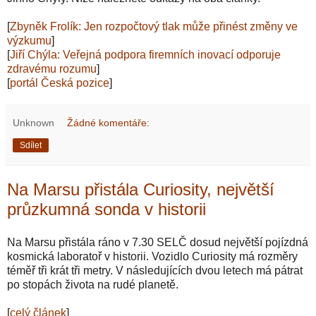
[
Zbyněk Frolík: Jen rozpočtový tlak může přinést změny ve
výzkumu
]
[
Jiří Chýla: Veřejná podpora firemních inovací odporuje
zdravému rozumu
]
[
portál Česká pozice
]
Unknown
Žádné komentáře:
Sdílet
Na Marsu přistála Curiosity, největší
průzkumná sonda v historii
Na Marsu přistála ráno v 7.30 SELČ dosud největší pojízdná
kosmická laboratoř v historii. Vozidlo Curiosity má rozměry
téměř tři krát tři metry. V následujících dvou letech má pátrat
po stopách života na rudé planetě.
[
celý článek
]