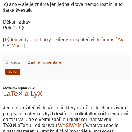
c) ano – ale je známa jen jedna virová nemoc rostlin, a to
šarka švestek
Děkuji, zdraví,
Petr Tichý
[
Týden vědy a techniky
] [
Středisko společných činností AV
ČR, v. v. i.
]
Unknown
Žádné komentáře:
Sdílet
čtvrtek 9. srpna 2012
LaTeX a LyX
Jedním z užitečných nástrojů, který už několik let používám
pro psaní matematických textů, je multiplatformní freewarový
editor LyX. Jde o velmi zdařilou grafickou nadstavbu
TeXu/LaTeXu - editor typu
WYSIWYM
("what you see is
what you mean"), umožnující přímo vidět a upravovat