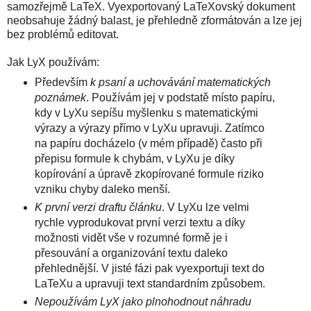
samozřejmě LaTeX. Vyexportovaný LaTeXovský dokument
neobsahuje žádný balast, je přehledně zformátován a lze jej
bez problémů editovat.
Jak LyX používám:
Především
k psaní a uchovávání matematických
poznámek
. Používám jej v podstatě místo papíru,
kdy v LyXu sepíšu myšlenku s matematickými
výrazy a výrazy přímo v LyXu upravuji. Zatímco
na papíru docházelo (v mém případě) často při
přepisu formule k chybám, v LyXu je díky
kopírování a úpravě zkopírované formule riziko
vzniku chyby daleko menší.
K první verzi draftu článku
. V LyXu lze velmi
rychle vyprodukovat první verzi textu a díky
možnosti vidět vše v rozumné formě je i
přesouvání a organizování textu daleko
přehlednější. V jisté fázi pak vyexportuji text do
LaTeXu a upravuji text standardním způsobem.
Nepoužívám LyX jako plnohodnout náhradu