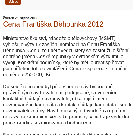
Sdílet
čtvrtek 23. srpna 2012
Cena Františka Běhounka 2012
Ministerstvo školství, mládeže a tělovýchovy (MŠMT)
vyhlašuje výzvu k zasílání nominací na Cenu Františka
Běhounka. Cenu lze udělit vědci, který se zasloužil o šíření
dobrého jména České republiky v evropském výzkumu a
vývoji. Konkrétní podmínky, které by měl laureát splňovat,
jsou přílohou tohoto vyhlášení. Cena je spojena s finanční
odměnou 250.000,- Kč.
Do soutěže mohou být přijaty pouze návrhy podané
oprávněným navrhovatelem, podepsané, s uvedením
kontaktních údajů navrhovatele, obsahující jméno
navrhovaného kandidáta a kontaktní údaje kandidáta, jsou-li
navrhovateli známy. Návrh musí být odůvodněn a opatřen
odkazy na zahraniční vědecké prameny, v nichž je vědecká
práce kandidáta zmiňována a hodnocena.
Nominace kandidátů na Cenu Františka Běhounka lze