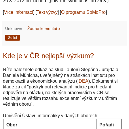
30.8. 2012 od 14 hod. (potvrďte svou účast do 24.8.)
[
Více informací
] [
Text výzvy
] [
O programu SoMoPro
]
Unknown
Žádné komentáře:
Sdílet
Kde je v ČR nejlepší výzkum?
Níže naleznete odkaz na studii autorů Štěpána Jurajda a
Daniela Münicha, uveřejněný na stránkách Institutu pro
demokracii a ekonomickou analýzu (
IDEA
). Dokument si
klade za cíl "poskytnout relevantní indicie pro hledání
odpovědi na otázku, na kterých pracovištích v ČR se
realizuje ve větším rozsahu excelentní výzkum v určitém
vědním oboru".
Umístění Ústavu informatiky v daných oborech:
Obor
Pořadí