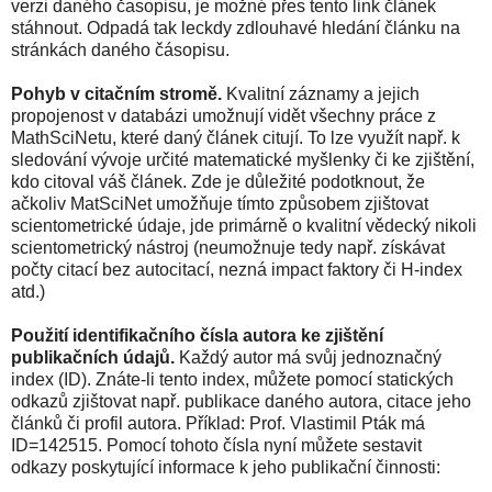
verzi daného časopisu, je možné přes tento link článek
stáhnout. Odpadá tak leckdy zdlouhavé hledání článku na
stránkách daného čásopisu.
Pohyb v citačním stromě.
Kvalitní záznamy a jejich
propojenost v databázi umožnují vidět všechny práce z
MathSciNetu, které daný článek citují. To lze využít např. k
sledování vývoje určité matematické myšlenky či ke zjištění,
kdo citoval váš článek. Zde je důležité podotknout, že
ačkoliv MatSciNet umožňuje tímto způsobem zjištovat
scientometrické údaje, jde primárně o kvalitní vědecký nikoli
scientometrický nástroj (neumožnuje tedy např. získávat
počty citací bez autocitací, nezná impact faktory či H-index
atd.)
Použití identifikačního čísla autora ke zjištění
publikačních údajů.
Každý autor má svůj jednoznačný
index (ID). Znáte-li tento index, můžete pomocí statických
odkazů zjištovat např. publikace daného autora, citace jeho
článků či profil autora. Příklad: Prof. Vlastimil Pták má
ID=142515. Pomocí tohoto čísla nyní můžete sestavit
odkazy poskytující informace k jeho publikační činnosti: