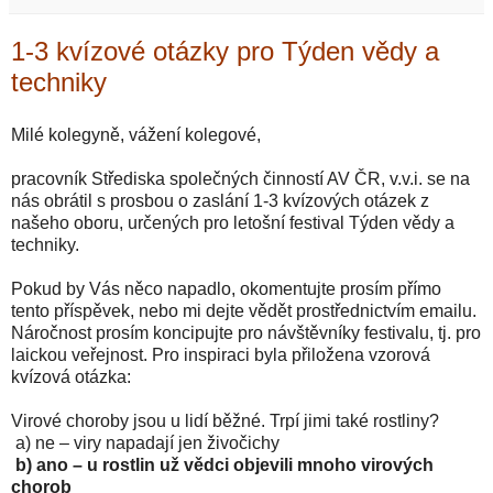
1-3 kvízové otázky pro Týden vědy a
techniky
Milé kolegyně, vážení kolegové,
pracovník Střediska společných činností AV ČR, v.v.i. se na
nás obrátil s prosbou o zaslání 1-3 kvízových otázek z
našeho oboru, určených pro letošní festival Týden vědy a
techniky.
Pokud by Vás něco napadlo, okomentujte prosím přímo
tento příspěvek, nebo mi dejte vědět prostřednictvím emailu.
Náročnost prosím koncipujte pro návštěvníky festivalu, tj. pro
laickou veřejnost. Pro inspiraci byla přiložena vzorová
kvízová otázka:
Virové choroby jsou u lidí běžné. Trpí jimi také rostliny?
a) ne – viry napadají jen živočichy
b) ano – u rostlin už vědci objevili mnoho virových
chorob