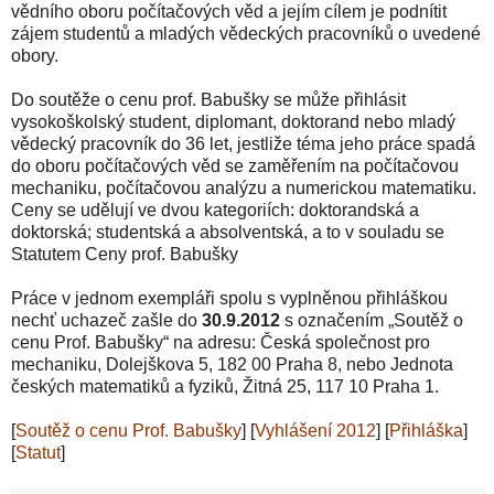
vědního oboru počítačových věd a jejím cílem je podnítit
zájem studentů a mladých vědeckých pracovníků o uvedené
obory.
Do soutěže o cenu prof. Babušky se může přihlásit
vysokoškolský student, diplomant, doktorand nebo mladý
vědecký pracovník do 36 let, jestliže téma jeho práce spadá
do oboru počítačových věd se zaměřením na počítačovou
mechaniku, počítačovou analýzu a numerickou matematiku.
Ceny se udělují ve dvou kategoriích: doktorandská a
doktorská; studentská a absolventská, a to v souladu se
Statutem Ceny prof. Babušky
Práce v jednom exempláři spolu s vyplněnou přihláškou
nechť uchazeč zašle do
30.9.2012
s označením „Soutěž o
cenu Prof. Babušky“ na adresu: Česká společnost pro
mechaniku, Dolejškova 5, 182 00 Praha 8, nebo Jednota
českých matematiků a fyziků, Žitná 25, 117 10 Praha 1.
[
Soutěž o cenu Prof. Babušky
] [
Vyhlášení 2012
] [
Přihláška
]
[
Statut
]