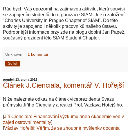
Rád bych Vás upozornil na zajímavou aktivitu, která souvisí
se zapojením studentů do organizace SIAM. Jde o založení
"Charles University in Prague Chapter of SIAM". Do této
aktivity je zapojeno i několik pracovníků našeho ústavu.
Podrobnější informace brzy zde na blogu doplní Jan Papež,
současný prezident této SIAM Student Chapter.
Unknown
1 komentář:
Sdílet
pondělí 13. srpna 2012
Článek J.Cienciala, komentář V. Hořejší
Níže naleznete odkaz na článek viceprezidenta Svazu
průmyslu Jiřího Ciencialy a reakci Prof. Vaclava Hořejšího.
[
Jiří Cienciala: Financování výzkumu aneb Akademie věd v
zajetí ostrovní mentality
]
[
Václav Hořejší: Věřím, že se zhoubné myšlenky docenta