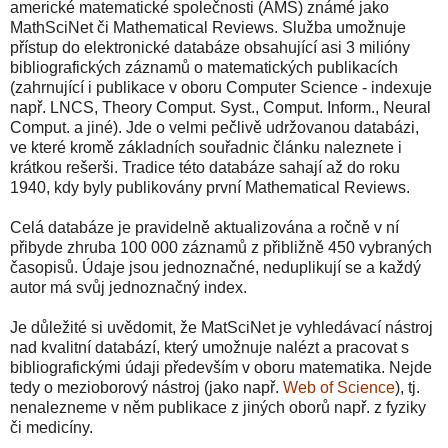
americké matematické společnosti (AMS) známé jako
MathSciNet či Mathematical Reviews. Služba umožnuje
přístup do elektronické databáze obsahující asi 3 milióny
bibliografických záznamů o matematických publikacích
(zahrnující i publikace v oboru Computer Science - indexuje
např. LNCS, Theory Comput. Syst., Comput. Inform., Neural
Comput. a jiné). Jde o velmi pečlivě udržovanou databázi,
ve které kromě základních souřadnic článku naleznete i
krátkou rešerši. Tradice této databáze sahají až do roku
1940, kdy byly publikovány první Mathematical Reviews.
Celá databáze je pravidelně aktualizována a ročně v ní
přibyde zhruba 100 000 záznamů z přibližně 450 vybraných
časopisů. Údaje jsou jednoznačné, neduplikují se a každý
autor má svůj jednoznačný index.
Je důležité si uvědomit, že MatSciNet je vyhledávací nástroj
nad kvalitní databází, který umožnuje nalézt a pracovat s
bibliografickými údaji především v oboru matematika. Nejde
tedy o mezioborový nástroj (jako např.
Web of Science
), tj.
nenalezneme v něm publikace z jiných oborů např. z fyziky
či medicíny.