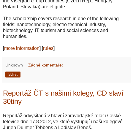
the Visegrad Group countries (Czech Rep., Hungary,
Poland, Slovakia) are eligible.
The scholarship covers research in one of the following
fields: nanotechnology, electro-technical industry,
biotechnology, IT, tourism and social sciences and
humanities.
[
more information
] [
rules
]
Unknown
Žádné komentáře:
Sdílet
Reportáž ČT s našimi kolegy, CD slaví
30tiny
Reportáž odvysílaná v hlavní zpravodajské relaci České
televice dne 17.8.2012, ve které vystupují i naši kolegové
Jurjen Duintjer Tebbens a Ladislav Beneš.