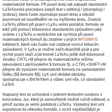
matematické formule. Při psaní textu tak odpadá standardní
LaTeXovská procedura {sepiš text v editoru} / {zkompiluj} /
{zobraz}, která často zpomaluje psaní textu a odvádí
pozornost od soustředění se na myšlenku textu. Znalost
LaTeXu přitom při psaní v LyXu velmi pomáhá; formule se
totiž píší pomocí klávesnice standardním způsobem jaký
známe z LaTeXu a neztrácíme tak rychlost při psaní
matematických formulí (tu ztratíme v jiných
WYSIWYG
editorech, které nás často nutí zadávat vzorce klikacím
způsobem). V LyXu je možné začít okamžitě psát a pro
rychlé psaní stačí znát kromě LaTeXu ještě dvě klávesové
zkratky: CRTL+M přepne do matematického režimu
(ekvivalent LateXovského $ formule $), a CTRL+SHIFT+M
přepne do vysázení matematické formula na samostatném
řádku ($$ formule $$). LyX umí vkládat obrázky,
spolupracuje s BibTeXtem a vůbec umí vše, co standardní
LaTeX.
Napsaný text se uchovává v jednom textovém souboru s
koncovkou .lyx, který je samozřejmě možné ručně editovat, a
jehož syntax je velmi podobná LaTeXu. Výsledný text umí
exportovat do několika formátů, z nichž nejdůležitější je