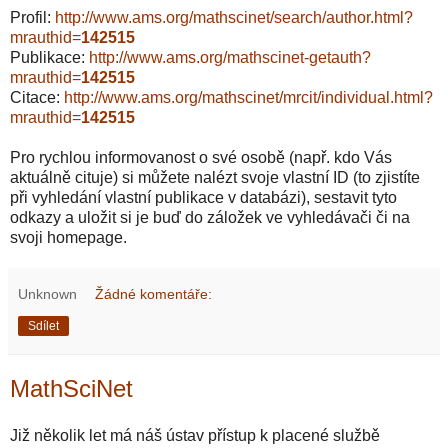
Profil:
http://www.ams.org/mathscinet/search/author.html?
mrauthid=
142515
Publikace:
http://www.ams.org/mathscinet-getauth?
mrauthid=
142515
Citace:
http://www.ams.org/mathscinet/mrcit/individual.html?
mrauthid=
142515
Pro rychlou informovanost o své osobě (např. kdo Vás
aktuálně cituje) si můžete nalézt svoje vlastní ID (to zjistíte
při vyhledání vlastní publikace v databázi), sestavit tyto
odkazy a uložit si je buď do záložek ve vyhledávači či na
svoji homepage.
Unknown
Žádné komentáře:
Sdílet
MathSciNet
Již několik let má náš ústav přístup k placené službě