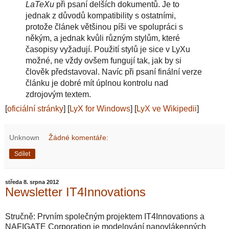
LaTeXu
při psaní delších dokumentů. Je to
jednak z důvodů kompatibility s ostatními,
protože článek většinou píši ve spolupráci s
někým, a jednak kvůli různým stylům, které
časopisy vyžadují. Použití stylů je sice v LyXu
možné, ne vždy ovšem fungují tak, jak by si
člověk představoval. Navíc při psaní finální verze
článku je dobré mít úplnou kontrolu nad
zdrojovým textem.
[
oficiální stránky
] [
LyX for Windows
] [
LyX ve Wikipedii
]
Unknown
Žádné komentáře:
Sdílet
středa 8. srpna 2012
Newsletter IT4Innovations
Stručně: Prvním společným projektem IT4Innovations a
NAFIGATE Corporation je modelování nanovlákenných