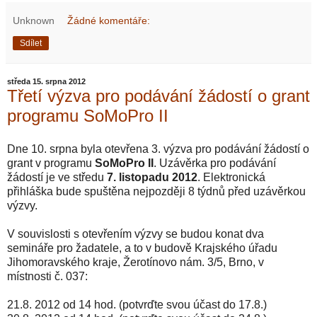
Unknown
Žádné komentáře:
Sdílet
středa 15. srpna 2012
Třetí výzva pro podávání žádostí o grant
programu SoMoPro II
Dne 10. srpna byla otevřena 3. výzva pro podávání žádostí o
grant v programu
SoMoPro II
. Uzávěrka pro podávání
žádostí je ve středu
7. listopadu 2012
. Elektronická
přihláška bude spuštěna nejpozději 8 týdnů před uzávěrkou
výzvy.
V souvislosti s otevřením výzvy se budou konat dva
semináře pro žadatele, a to v budově Krajského úřadu
Jihomoravského kraje, Žerotínovo nám. 3/5, Brno, v
místnosti č. 037:
21.8. 2012 od 14 hod. (potvrďte svou účast do 17.8.)