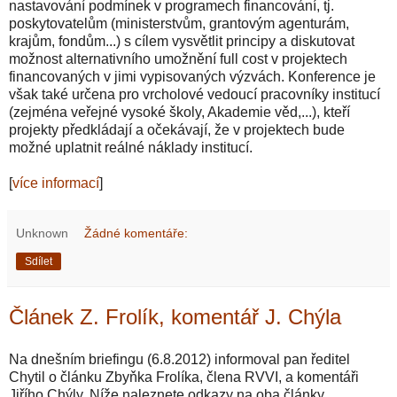
nastavování podmínek v programech financování, tj.
poskytovatelům (ministerstvům, grantovým agenturám,
krajům, fondům...) s cílem vysvětlit principy a diskutovat
možnost alternativního umožnění full cost v projektech
financovaných v jimi vypisovaných výzvách. Konference je
však také určena pro vrcholové vedoucí pracovníky institucí
(zejména veřejné vysoké školy, Akademie věd,...), kteří
projekty předkládají a očekávají, že v projektech bude
možné uplatnit reálné náklady institucí.
[
více informací
]
Unknown
Žádné komentáře:
Sdílet
Článek Z. Frolík, komentář J. Chýla
Na dnešním briefingu (6.8.2012) informoval pan ředitel
Chytil o článku Zbyňka Frolíka, člena RVVI, a komentáři
Jiřího Chýly. Níže naleznete odkazy na oba články.