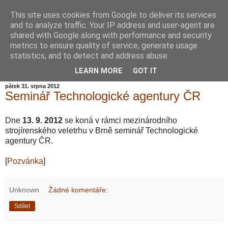
This site uses cookies from Google to deliver its services
Informační zátiší
and to analyze traffic. Your IP address and user-agent are
shared with Google along with performance and security
metrics to ensure quality of service, generate usage
Blog Ústavu informatiky Akademie věd České republiky,
statistics, and to detect and address abuse.
v.v.i.
LEARN MORE
GOT IT
pátek 31. srpna 2012
Seminář Technologické agentury ČR
Dne
13. 9. 2012
se koná v rámci mezinárodního
strojírenského veletrhu v Brně seminář Technologické
agentury ČR.
[
Pozvánka
]
Unknown
Žádné komentáře:
Sdílet