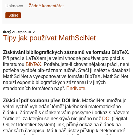
Unknown
Žádné komentáře:
Sdílet
úterý 21. srpna 2012
Tipy jak používat MathSciNet
Získávání bibliografických záznamů ve formátu BibTeX.
Při práci s LaTeXem je velmi vhodné používat pro práci s
literaturou
BibTeX
. Potřebujete-li citovat nějakou práci, není
potřeba vyrábět bib-záznam ručně. Stačí ji nalézt v databázi
MathSciNet a vyexportovat ve formátu BibTeX. MathSciNet
nabízí export bibliografických záznamů i v jiných
standardních formátech např.
EndNote
.
Získání pdf souboru přes DOI link.
MatSciNet umožnuje
velmi rychlé vyhledání téměř jakéhokoli matematického
článku. Zároveň s článkem vám poskytne i odkaz s názvem
"Article", za kterým se neskrývá nic jiného než
DOI
(Digital
Object Identifier System) link, přímý odkaz na článek na
stránkách časopisu. Má-li náš ústav přístup k elektronické