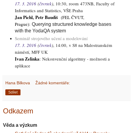
17. 3. 2016
(
čtvrtek
)
, 10:30,
room 473NB, Faculty of
Informatics and Statistics, VŠE Praha
Jan Pichl, Petr Baudiš
(FEL ČVUT,
Prague)
:
Querying structured knowledge bases
with the YodaQA system
Seminář strojového učení a modelování
17. 3. 2016
(
čtvrtek
)
, 14:00,
v S8 na Malostranském
náměstí, MFF UK
Ivan Zelinka
:
Nekonvenční algoritmy - možnosti a
aplikace
Hana Bilkova
Žádné komentáře:
Sdílet
Odkazem
Věda a výzkum