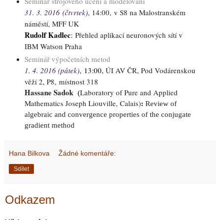
Seminář strojového učení a modelování
31. 3. 2016
(
čtvrtek
)
, 14:00,
v S8 na Malostranském
náměstí, MFF UK
Rudolf Kadlec
:
Přehled aplikací neuronových sítí v
IBM Watson Praha
Seminář výpočetních metod
1. 4. 2016 (pátek)
,
13:00,
ÚI AV ČR, Pod Vodárenskou
věží 2, P8, místnost 318
Hassane Sadok
Laboratory of Pure and Applied
(
:
Mathematics Joseph Liouville, Calais
)
Review of
algebraic and convergence properties of the conjugate
gradient method
Hana Bilkova
Žádné komentáře:
Sdílet
Odkazem