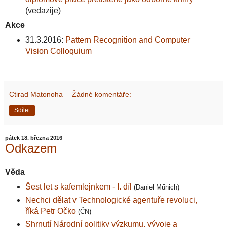
(vedazije)
Akce
31.3.2016:
Pattern Recognition and Computer
Vision Colloquium
Ctirad Matonoha
Žádné komentáře:
Sdílet
pátek 18. března 2016
Odkazem
Věda
Šest let s kafemlejnkem - I. díl
(Daniel Műnich)
Nechci dělat v Technologické agentuře revoluci,
říká Petr Očko
(ČN)
Shrnutí Národní politiky výzkumu, vývoje a