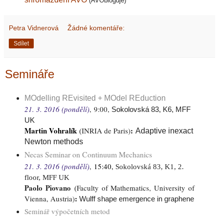
(AVObloguje)
Petra Vidnerová
Žádné komentáře:
Sdílet
Semináře
MOdelling REvisited + MOdel REduction
21. 3. 2016 (pondělí)
,
9:00,
Sokolovská 83, K6, MFF
UK
Martin Vohralík
:
(
INRIA de Paris
)
Adaptive inexact
Newton methods
Necas Seminar on Continuum Mechanics
21. 3. 2016 (pondělí)
,
15:40,
Sokolovská 83, K1, 2.
floor, MFF UK
Paolo Piovano
(
Faculty of Mathematics, University of
:
Vienna, Austria
)
Wulff shape emergence in graphene
Seminář výpočetních metod