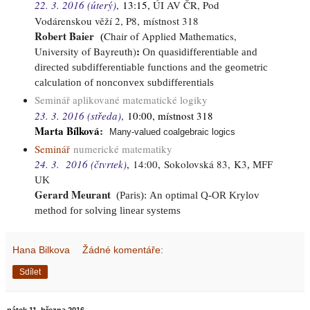
22. 3. 2016 (úterý)
,
13:15,
ÚI AV ČR, Pod
Vodárenskou věží 2, P8, místnost 318
Robert Baier
Chair of Applied Mathematics,
(
:
University of Bayreuth
)
On quasidifferentiable and
directed subdifferentiable functions and the geometric
calculation of nonconvex subdifferentials
Seminář aplikované matematické logiky
23. 3. 2016 (středa)
,
10:00, místnost 318
Marta Bílková
:
Many-valued coalgebraic logics
Seminář
numerické matematiky
24. 3. 2016 (čtvrtek)
,
14:00
,
Sokolovská 83,
K3
, MFF
UK
Gerard Meurant
(
Paris):
An optimal Q-OR Krylov
method for solving linear systems
Hana Bilkova
Žádné komentáře:
Sdílet
pátek 11. března 2016