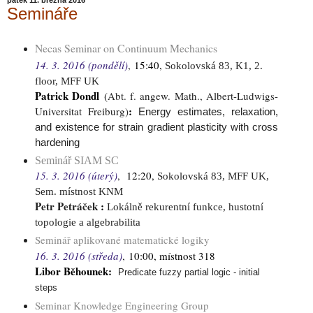
Semináře
Necas Seminar on Continuum Mechanics
14. 3. 2016 (pondělí)
,
15:40,
Sokolovská 83, K1, 2.
floor, MFF UK
Patrick Dondl
(
Abt. f. angew. Math., Albert-Ludwigs-
:
Universitat Freiburg
)
Energy estimates, relaxation,
and existence for strain gradient plasticity with cross
hardening
Seminář SIAM SC
15. 3. 2016 (úterý)
,
12:20,
Sokolovská 83, MFF UK,
Sem. místnost KNM
Petr Petráček
:
Lokálně rekurentní funkce, hustotní
topologie a algebrabilita
Seminář aplikované matematické logiky
16. 3. 2016 (středa)
,
10:00, místnost 318
Libor Běhounek
:
Predicate fuzzy partial logic - initial
steps
Seminar Knowledge Engineering Group