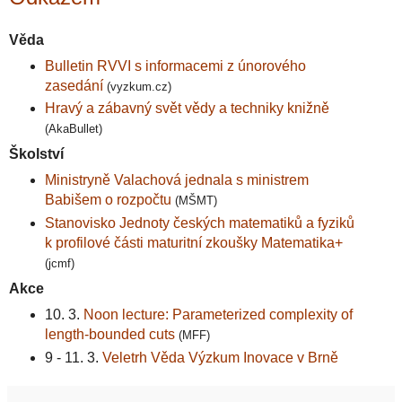
Věda
Bulletin RVVI s informacemi z únorového
zasedání
(vyzkum.cz)
Hravý a zábavný svět vědy a techniky knižně
(AkaBullet)
Školství
Ministryně Valachová jednala s ministrem
Babišem o rozpočtu
(MŠMT)
Stanovisko Jednoty českých matematiků a fyziků
k profilové části maturitní zkoušky Matematika+
(jcmf)
Akce
10. 3.
Noon lecture: Parameterized complexity of
length-bounded cuts
(MFF)
9 - 11. 3.
Veletrh Věda Výzkum Inovace v Brně