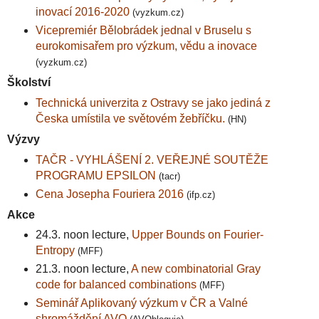
inovací 2016-2020
(vyzkum.cz)
Vicepremiér Bělobrádek jednal v Bruselu s
eurokomisařem pro výzkum, vědu a inovace
(vyzkum.cz)
Školství
Technická univerzita z Ostravy se jako jediná z
Česka umístila ve světovém žebříčku.
(HN)
Výzvy
TAČR - VYHLÁŠENÍ 2. VEŘEJNÉ SOUTĚŽE
PROGRAMU EPSILON
(tacr)
Cena Josepha Fouriera 2016
(ifp.cz)
Akce
24.3. noon lecture,
Upper Bounds on Fourier-
Entropy
(MFF)
21.3. noon lecture,
A new combinatorial Gray
code for balanced combinations
(MFF)
Seminář Aplikovaný výzkum v ČR a Valné
shromáždění AVO