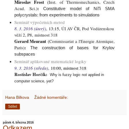
Miroslav Frost
(
Inst. of Thermomechanics, Czech
:
Acad. Sci.
)
Constitutive model of NiTi SMA
polycrystals: from experiments to simulations
Seminář výpočetních metod
8. 3. 2016 (úterý)
,
13:15,
ÚI AV ČR, Pod Vodárenskou
věží 2, P8, místnost 318
Gerard Meurant
(
Commissariat a l'Energie Atomique,
:
Paris
)
The construction of bases for Krylov
subspaces
Seminář aplikované matematické logiky
9. 3. 2016 (středa)
,
10:00, místnost 318
Rostislav Horčík
:
Why is fuzzy logic not applied in
computer science, yet?
Hana Bilkova
Žádné komentáře:
Sdílet
pátek 4. března 2016
Odkazem