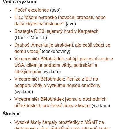
Věda a výzkum
Pečeť excelence
(avo)
EIC: řešení evropské inovační propasti, nebo
další zbytečná instituce?
(avo)
Strategie RIS3: tajemný hrad v Karpatech
(Daniel Münich)
Drahoš: Amerika je atraktivní, ale čeští vědci se
domů vracejí
(ceskenoviny)
Vicepremiér Bělobrádek zahájil pracovní cestu v
USA, cílem je podpora vědy, podnikání a
lidských práv
(vyzkum)
Vicepremiér Bělobrádek: Peníze z EU na
podporu vědy a výzkumu nejsou ohroženy
(vyzkum)
Vicepremiér Bělobrádek jednal o obchodních
příležitostech pro české firmy v Miami
(vyzkum)
Školství
Vysoké školy čerpaly prostředky z MŠMT za
diplomové práce přetištěné jako odborné knihy