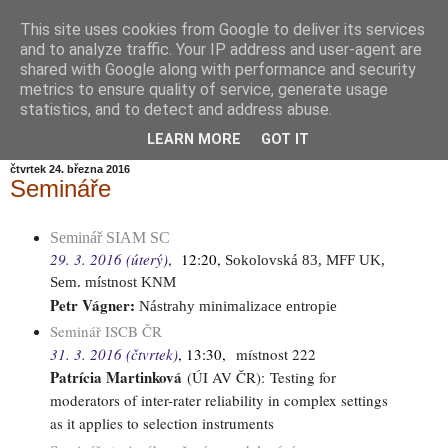
This site uses cookies from Google to deliver its services
Informační zátiší
and to analyze traffic. Your IP address and user-agent are
shared with Google along with performance and security
metrics to ensure quality of service, generate usage
Blog Ústavu informatiky Akademie věd České republiky,
statistics, and to detect and address abuse.
v.v.i.
LEARN MORE
GOT IT
čtvrtek 24. března 2016
Semináře
Seminář SIAM SC
29. 3. 2016 (úterý)
,
12:20,
Sokolovská 83, MFF UK,
Sem. místnost KNM
Petr Vágner
:
Nástrahy minimalizace entropie
Seminář ISCB ČR
31. 3. 2016 (čtvrtek)
, 13:30,
místnost 222
Patrícia Martinková
(ÚI AV ČR):
Testing for
moderators of inter-rater reliability in complex settings
as it applies to selection instruments