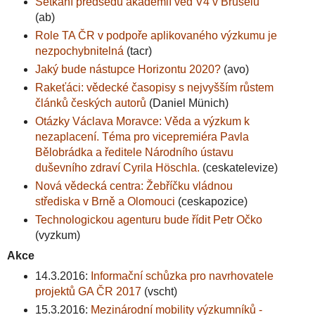
Setkání předsedů akademií věd V4 v Bruselu
(ab)
Role TA ČR v podpoře aplikovaného výzkumu je
nezpochybnitelná
(tacr)
Jaký bude nástupce Horizontu 2020?
(avo)
Rakeťáci: vědecké časopisy s nejvyšším růstem
článků českých autorů
(Daniel Münich)
Otázky Václava Moravce: Věda a výzkum k
nezaplacení. Téma pro vicepremiéra Pavla
Bělobrádka a ředitele Národního ústavu
duševního zdraví Cyrila Höschla.
(ceskatelevize)
Nová vědecká centra: Žebříčku vládnou
střediska v Brně a Olomouci
(ceskapozice)
Technologickou agenturu bude řídit Petr Očko
(vyzkum)
Akce
14.3.2016:
Informační schůzka pro navrhovatele
projektů GA ČR 2017
(vscht)
15.3.2016:
Mezinárodní mobility výzkumníků -