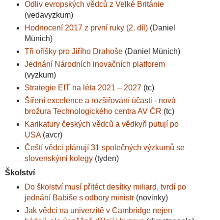
Odliv evropských vědců z Velké Británie
(vedavyzkum)
Hodnocení 2017 z první ruky (2. díl)
(Daniel
Münich)
Tři oříšky pro Jiřího Drahoše
(Daniel Münich)
Jednání Národních inovačních platforem
(vyzkum)
Strategie EIT na léta 2021 – 2027
(tc)
Šíření excelence a rozšiřování účasti - nová
brožura Technologického centra AV ČR
(tc)
Karikatury českých vědců a vědkyň putují po
USA
(avcr)
Čeští vědci plánují 31 společných výzkumů se
slovenskými kolegy
(tyden)
Školství
Do školství musí přitéct desítky miliard, tvrdí po
jednání Babiše s odbory ministr
(novinky)
Jak vědci na univerzitě v Cambridge nejen