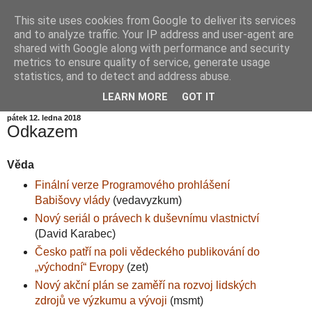
This site uses cookies from Google to deliver its services
Informační zátiší
and to analyze traffic. Your IP address and user-agent are
shared with Google along with performance and security
metrics to ensure quality of service, generate usage
Blog Ústavu informatiky Akademie věd České republiky,
statistics, and to detect and address abuse.
v.v.i.
LEARN MORE
GOT IT
pátek 12. ledna 2018
Odkazem
Věda
Finální verze Programového prohlášení
Babišovy vlády
(vedavyzkum)
Nový seriál o právech k duševnímu vlastnictví
(David Karabec)
Česko patří na poli vědeckého publikování do
„východní“ Evropy
(zet)
Nový akční plán se zaměří na rozvoj lidských
zdrojů ve výzkumu a vývoji
(msmt)