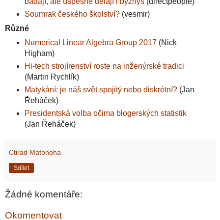
bádají, ale úspěšně dělají i byznys
(directpeople)
Soumrak českého školství?
(vesmir)
Různé
Numerical Linear Algebra Group 2017
(Nick
Higham)
Hi-tech strojírenství roste na inženýrské tradici
(Martin Rychlík)
Matykání: je náš svět spojitý nebo diskrétní?
(Jan
Řeháček)
Presidentská volba očima blogerských statistik
(Jan Řeháček)
Ctirad Matonoha
Sdílet
Žádné komentáře:
Okomentovat