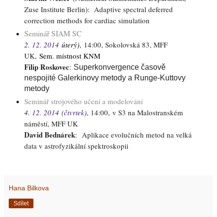
Zuse Institute Berlin
)
:
Adaptive spectral deferred
correction methods for cardiac simulation
Seminář SIAM SC
2. 12. 2014
úterý)
,
14:00, Sokolovská 83, MFF
UK,
Sem. místnost KNM
Filip Roskovec
:
Superkonvergence časově
nespojité Galerkinovy metody a Runge-Kuttovy
metody
Seminář strojového učení a modelování
4. 12. 2014
(
čtvrtek
)
, 14:00,
v S3 na Malostranském
náměstí, MFF UK
David Bednárek
:
Aplikace evolučních metod na velká
data v astrofyzikální spektroskopii
Hana Bilkova
Sdílet