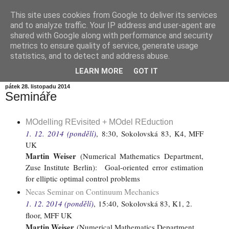
This site uses cookies from Google to deliver its services
Informační zátiší
and to analyze traffic. Your IP address and user-agent are
shared with Google along with performance and security
metrics to ensure quality of service, generate usage
Blog Ústavu informatiky Akademie věd České republiky,
statistics, and to detect and address abuse.
v.v.i.
LEARN MORE
GOT IT
pátek 28. listopadu 2014
Semináře
MOdelling REvisited + MOdel REduction
1. 12. 2014 (pondělí)
,
8:30,
Sokolovská 83, K4, MFF
UK
Martin Weiser
(Numerical Mathematics Department,
Zuse Institute Berlin)
:
Goal-oriented error estimation
for elliptic optimal control problems
Necas Seminar on Continuum Mechanics
1. 12. 2014 (pondělí)
,
15:40,
Sokolovská 83, K1, 2.
floor, MFF UK
Martin Weiser
(Numerical Mathematics Department,