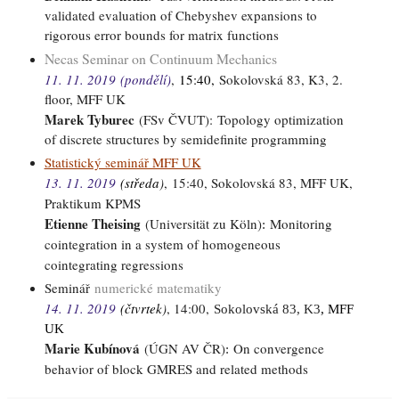
validated evaluation of Chebyshev expansions to
rigorous error bounds for matrix functions
Necas Seminar on Continuum Mechanics
11. 11. 2019
(pondělí)
,
15:40,
Sokolovská 83, K3, 2.
floor, MFF UK
Marek Tyburec
(FSv ČVUT):
Topology optimization
of discrete structures by semidefinite programming
Statistický seminář MFF UK
13. 11. 2019
(středa
)
,
15:40, Sokolovská 83, MFF UK,
Praktikum KPMS
Etienne Theising
(Universität zu Köln)
Monitoring
:
cointegration in a system of homogeneous
cointegrating regressions
Seminář
numerické matematiky
14. 11. 2019
(čtvrtek
)
, 14:00,
Sokolovská 83,
K3
, MFF
UK
Marie Kubínová
(
ÚGN AV ČR
)
On convergence
:
behavior of block GMRES and related methods