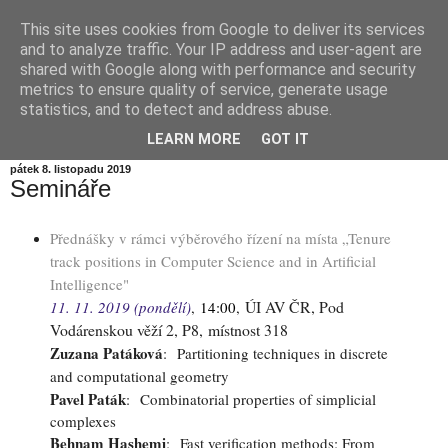
This site uses cookies from Google to deliver its services
Informační zátiší
and to analyze traffic. Your IP address and user-agent are
shared with Google along with performance and security
metrics to ensure quality of service, generate usage
Blog Ústavu informatiky Akademie věd České republiky,
statistics, and to detect and address abuse.
v.v.i.
LEARN MORE
GOT IT
pátek 8. listopadu 2019
Semináře
Přednášky v rámci výběrového řízení na místa „Tenure
track positions in Computer Science and in Artificial
Intelligence"
ÚI AV ČR, Pod
11. 11. 2019 (pondělí)
,
14:00
,
Vodárenskou věží 2, P8, místnost 318
Zuzana Patáková
:
Partitioning techniques in discrete
and computational geometry
Pavel Paták
:
Combinatorial properties of simplicial
complexes
Behnam Hashemi
:
Fast verification methods: From