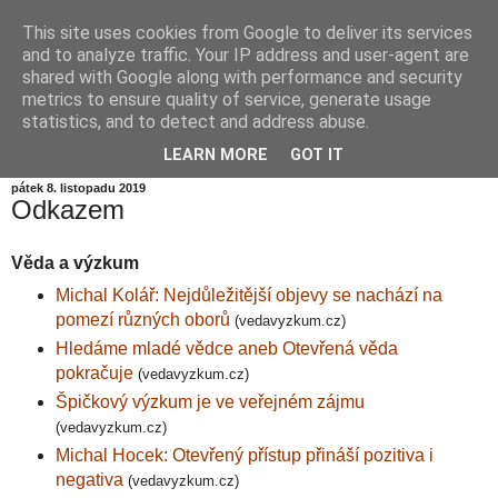
This site uses cookies from Google to deliver its services
Informační zátiší
and to analyze traffic. Your IP address and user-agent are
shared with Google along with performance and security
metrics to ensure quality of service, generate usage
Blog Ústavu informatiky Akademie věd České republiky,
statistics, and to detect and address abuse.
v.v.i.
LEARN MORE
GOT IT
pátek 8. listopadu 2019
Odkazem
Věda a výzkum
Michal Kolář: Nejdůležitější objevy se nachází na
pomezí různých oborů
(vedavyzkum.cz)
Hledáme mladé vědce aneb Otevřená věda
pokračuje
(vedavyzkum.cz)
Špičkový výzkum je ve veřejném zájmu
(vedavyzkum.cz)
Michal Hocek: Otevřený přístup přináší pozitiva i
negativa
(vedavyzkum.cz)