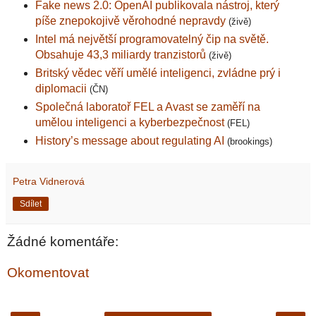
Fake news 2.0: OpenAI publikovala nástroj, který
píše znepokojivě věrohodné nepravdy
(živě)
Intel má největší programovatelný čip na světě.
Obsahuje 43,3 miliardy tranzistorů
(živě)
Britský vědec věří umělé inteligenci, zvládne prý i
diplomacii
(ČN)
Společná laboratoř FEL a Avast se zaměří na
umělou inteligenci a kyberbezpečnost
(FEL)
History’s message about regulating AI
(brookings)
Petra Vidnerová
Sdílet
Žádné komentáře:
Okomentovat