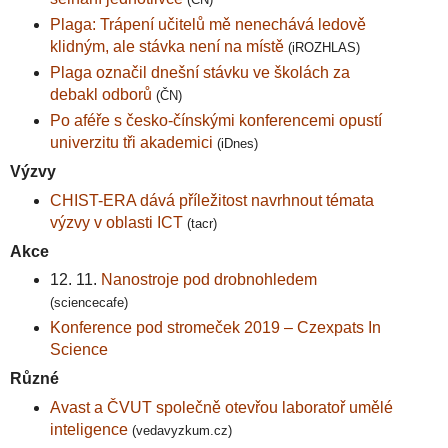
Plaga: Trápení učitelů mě nenechává ledově
klidným, ale stávka není na místě
(iROZHLAS)
Plaga označil dnešní stávku ve školách za
debakl odborů
(ČN)
Po aféře s česko-čínskými konferencemi opustí
univerzitu tři akademici
(iDnes)
Výzvy
CHIST-ERA dává příležitost navrhnout témata
výzvy v oblasti ICT
(tacr)
Akce
12. 11.
Nanostroje pod drobnohledem
(sciencecafe)
Konference pod stromeček 2019 – Czexpats In
Science
Různé
Avast a ČVUT společně otevřou laboratoř umělé
inteligence
(vedavyzkum.cz)