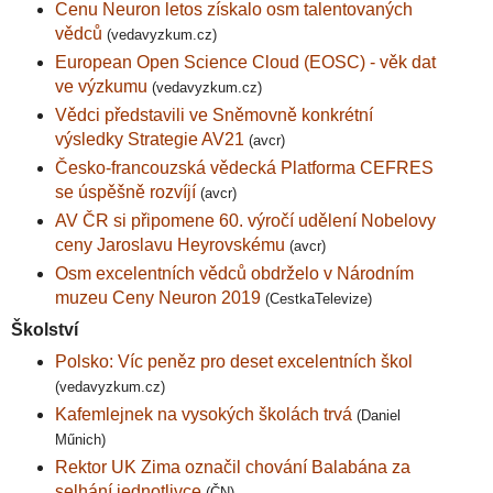
Cenu Neuron letos získalo osm talentovaných
vědců
(vedavyzkum.cz)
European Open Science Cloud (EOSC) - věk dat
ve výzkumu
(vedavyzkum.cz)
Vědci představili ve Sněmovně konkrétní
výsledky Strategie AV21
(avcr)
Česko-francouzská vědecká Platforma CEFRES
se úspěšně rozvíjí
(avcr)
AV ČR si připomene 60. výročí udělení Nobelovy
ceny Jaroslavu Heyrovskému
(avcr)
Osm excelentních vědců obdrželo v Národním
muzeu Ceny Neuron 2019
(CestkaTelevize)
Školství
Polsko: Víc peněz pro deset excelentních škol
(vedavyzkum.cz)
Kafemlejnek na vysokých školách trvá
(Daniel
Műnich)
Rektor UK Zima označil chování Balabána za
selhání jednotlivce
(ČN)