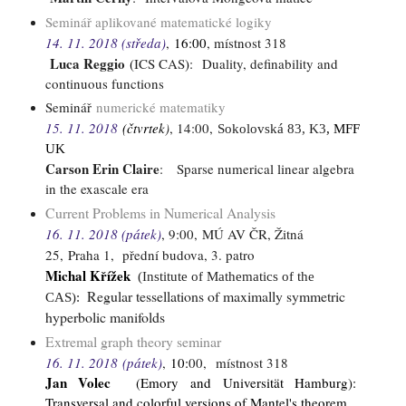
Seminář aplikované matematické logiky
14. 11. 2018 (středa)
,
16:00
, místnost 318
Luca Reggio
(
ICS CAS
)
:
Duality, definability and
continuous functions
Seminář
numerické matematiky
15. 11. 2018
(čtvrtek
)
, 14:00,
Sokolovská 83,
K3
, MFF
UK
Carson Erin Claire
:
Sparse numerical linear algebra
in the exascale era
Current Problems in Numerical Analysis
16. 11. 2018 (pátek)
, 9
:00
,
MÚ AV ČR, Žitná
25, Praha 1, přední budova, 3. patro
Michal Křížek
(
Institute of Mathematics of the
Regular tessellations of maximally symmetric
CAS
):
hyperbolic manifolds
Extremal graph theory seminar
16. 11. 2018
(pátek)
,
10
:
00,
místnost 318
Jan Volec
(Emory and Universität Hamburg)
:
Transversal and colorful versions of Mantel's theorem