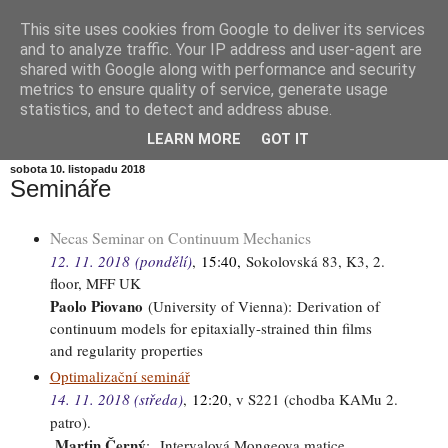
This site uses cookies from Google to deliver its services
Informační zátiší
and to analyze traffic. Your IP address and user-agent are
shared with Google along with performance and security
metrics to ensure quality of service, generate usage
Blog Ústavu informatiky Akademie věd České republiky,
statistics, and to detect and address abuse.
v.v.i.
LEARN MORE
GOT IT
sobota 10. listopadu 2018
Semináře
Necas Seminar on Continuum Mechanics
12. 11. 2018
(pondělí)
,
15:40,
Sokolovská 83, K3, 2.
floor, MFF UK
Paolo Piovano
(University of Vienna):
Derivation of
continuum models for epitaxially-strained thin films
and regularity properties
Optimalizační seminář
14. 11. 2018 (středa)
,
12:20
, v S221 (chodba KAMu 2.
patro).
Martin Černý
:
Intervalová Mongeova matice