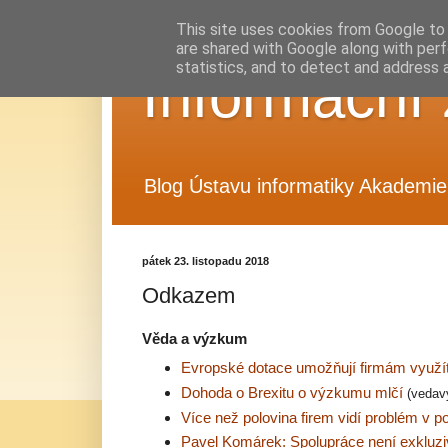
This site uses cookies from Google to d
are shared with Google along with perf
statistics, and to detect and address 
Informační 
Blog Ústavu informatiky Akademie 
pátek 23. listopadu 2018
Odkazem
Věda a výzkum
Evropské dotace umožňují firmám využ
Dohoda o Brexitu o výzkumu mlčí
(vedav
Více než polovina firem vidí problém v 
Pavel Komárek: Spolupráce není exkluziv