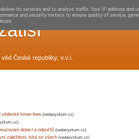
eliver its services and to analyze traffic. Your IP address and 
ormance and security metrics to ensure quality of service, gen
abuse.
zátiší
věd České republiky, v.v.i.
ít vědecké know-how
(vedavyzkum.cz)
yzkum.cz)
posuzování dotací a odpočtů
(vedavyzkum.cz)
ní záležitost, týká se všech
(vedavyzkum.cz)