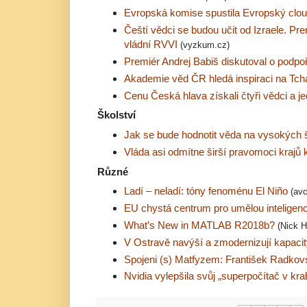
Evropská komise spustila Evropský clo
Čeští vědci se budou učit od Izraele. Pr
vládní RVVI
(vyzkum.cz)
Premiér Andrej Babiš diskutoval o podp
Akademie věd ČR hledá inspiraci na Tc
Cenu Česká hlava získali čtyři vědci a je
Školství
Jak se bude hodnotit věda na vysokých
Vláda asi odmítne širší pravomoci krajů 
Různé
Ladí – neladí: tóny fenoménu El Niño
(avc
EU chystá centrum pro umělou inteligenci
What’s New in MATLAB R2018b?
(Nick 
V Ostravě navýší a zmodernizují kapaci
Spojeni (s) Matfyzem: František Radkov
Nvidia vylepšila svůj „superpočítač v kr