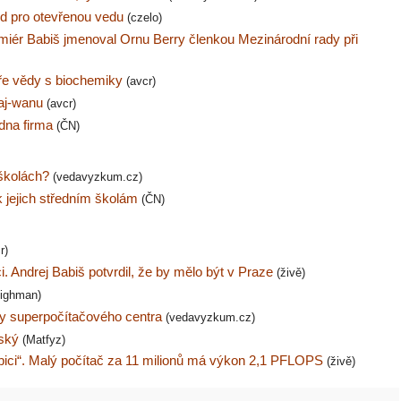
ud pro otevřenou vedu
(czelo)
emiér Babiš jmenoval Ornu Berry členkou Mezinárodní rady při
oře vědy s biochemiky
(avcr)
haj-wanu
(avcr)
dna firma
(ČN)
 školách?
(vedavyzkum.cz)
k jejich středním školám
(ČN)
r)
. Andrej Babiš potvrdil, že by mělo být v Praze
(živě)
Highman)
ty superpočítačového centra
(vedavyzkum.cz)
ský
(Matfyz)
abici“. Malý počítač za 11 milionů má výkon 2,1 PFLOPS
(živě)