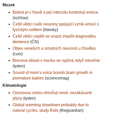
Mozek
Bolest je v hlavě a její intenzitu kontrolují emoce
(rozhlas)
Čeští vědci našli neurony spojující vznik emocí s
fyzickým světem
(lidovky)
Čeští vědci uspěli ve snaze zlepšit diagnostiku
demence
(ČN)
Objev veselých a smutných neuronů u člověka
(cuni)
Brocova oblast v mozku se vypíná, když mluvíme
(tyden)
Sound of mom’s voice boosts brain growth in
premature babies
(sciencemag)
Klimatologie
Ozonovou vrstvu ohrožují nové, nezakázané
plyny
(tyden)
Global warming slowdown probably due to
natural cycles, study finds
(theguardian)