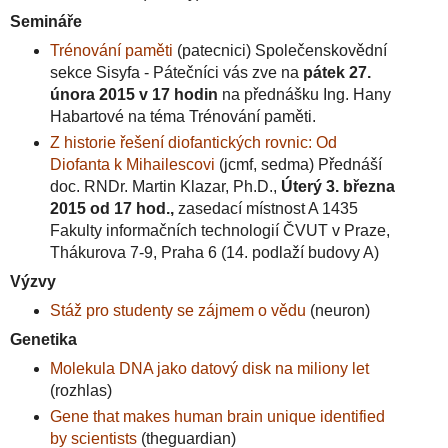
Semináře
Trénování paměti
(patecnici) Společenskovědní
sekce Sisyfa - Pátečníci vás zve na
pátek 27.
února 2015 v 17 hodin
na přednášku Ing. Hany
Habartové na téma Trénování paměti.
Z historie řešení diofantických rovnic: Od
Diofanta k Mihailescovi
(jcmf, sedma) Přednáší
doc. RNDr. Martin Klazar, Ph.D.,
Úterý 3. března
2015 od 17 hod.,
zasedací místnost A 1435
Fakulty informačních technologií ČVUT v Praze,
Thákurova 7-9, Praha 6 (14. podlaží budovy A)
Výzvy
Stáž pro studenty se zájmem o vědu
(neuron)
Genetika
Molekula DNA jako datový disk na miliony let
(rozhlas)
Gene that makes human brain unique identified
by scientists
(theguardian)