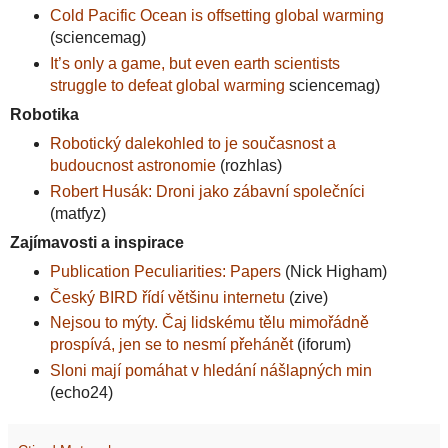
Cold Pacific Ocean is offsetting global warming
(sciencemag)
It’s only a game, but even earth scientists
struggle to defeat global warming
sciencemag)
Robotika
Robotický dalekohled to je současnost a
budoucnost astronomie
(rozhlas)
Robert Husák: Droni jako zábavní společníci
(matfyz)
Zajímavosti a inspirace
Publication Peculiarities: Papers
(Nick Higham)
Český BIRD řídí většinu internetu
(zive)
Nejsou to mýty. Čaj lidskému tělu mimořádně
prospívá, jen se to nesmí přehánět
(iforum)
Sloni mají pomáhat v hledání nášlapných min
(echo24)