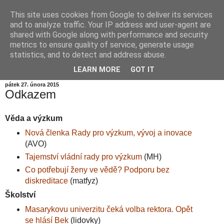
This site uses cookies from Google to deliver its services
Informační zátiší
and to analyze traffic. Your IP address and user-agent are
shared with Google along with performance and security
metrics to ensure quality of service, generate usage
Blog Ústavu informatiky Akademie věd České republiky,
statistics, and to detect and address abuse.
v.v.i.
LEARN MORE
GOT IT
pátek 27. února 2015
Odkazem
Věda a výzkum
Nová členka Rady pro výzkum, vývoj a inovace
(AVO)
Tajemství vládní rady pro výzkum
(MH)
Co potřebují ženy ve vědě? Podporu bez
diskreditace
(matfyz)
Školství
Masarykovu univerzitu čeká volba rektora. Opět
se hlásí Bek
(lidovky)