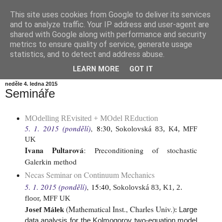
This site uses cookies from Google to deliver its services
Informační zátiší
and to analyze traffic. Your IP address and user-agent are
shared with Google along with performance and security
metrics to ensure quality of service, generate usage
Blog Ústavu informatiky Akademie věd České republiky,
statistics, and to detect and address abuse.
v.v.i.
LEARN MORE
GOT IT
neděle 4. ledna 2015
Semináře
MOdelling REvisited + MOdel REduction
5. 1. 2015 (pondělí)
,
8:30,
Sokolovská 83, K4, MFF
UK
Ivana Pultarová
:
Preconditioning of stochastic
Galerkin method
Necas Seminar on Continuum Mechanics
5. 1. 2015 (pondělí)
,
15:40,
Sokolovská 83, K1, 2.
floor, MFF UK
(Mathematical Inst., Charles Univ.)
Large
Josef Málek
:
data analysis for the Kolmogorov two-equation model