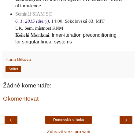
of turbulence
Seminář SIAM SC
14:00
6. 1. 2015 (úterý)
,
, Sokolovská 83, MFF
UK,
Sem. místnost KNM
Keiichi Morikuni
Inner-iteration preconditioning
:
for singular linear systems
Hana Bilkova
Sdílet
Žádné komentáře:
Okomentovat
‹
›
Domovská stránka
Zobrazit verzi pro web