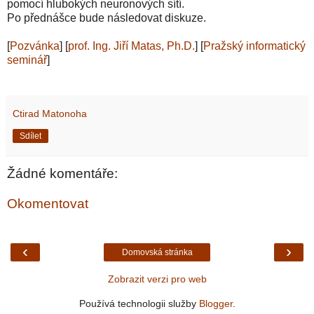
pomocí hlubokých neuronových sítí.
Po přednášce bude následovat diskuze.
[
Pozvánka
] [
prof. Ing. Jiří Matas, Ph.D.
] [
Pražský informatický
seminář
]
Ctirad Matonoha
Sdílet
Žádné komentáře:
Okomentovat
‹
›
Domovská stránka
Zobrazit verzi pro web
Používá technologii služby
Blogger
.