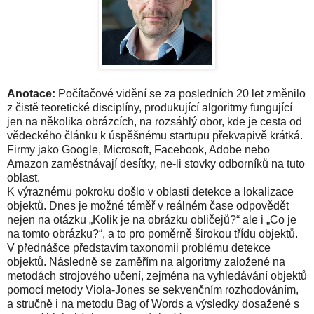
Anotace:
Počítačové vidění se za posledních 20 let změnilo
z čistě teoretické disciplíny, produkující algoritmy fungující
jen na několika obrázcích, na rozsáhlý obor, kde je cesta od
vědeckého článku k úspěšnému startupu překvapivě krátká.
Firmy jako Google, Microsoft, Facebook, Adobe nebo
Amazon zaměstnávají desítky, ne-li stovky odborníků na tuto
oblast.
K výraznému pokroku došlo v oblasti detekce a lokalizace
objektů. Dnes je možné téměř v reálném čase odpovědět
nejen na otázku „Kolik je na obrázku obličejů?“ ale i „Co je
na tomto obrázku?“, a to pro poměrně širokou třídu objektů.
V přednášce představím taxonomii problému detekce
objektů. Následně se zaměřím na algoritmy založené na
metodách strojového učení, zejména na vyhledávání objektů
pomocí metody Viola-Jones se sekvenčním rozhodováním,
a stručně i na metodu Bag of Words a výsledky dosažené s