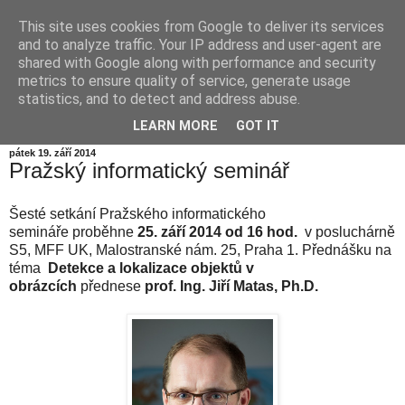
This site uses cookies from Google to deliver its services
Informační zátiší
and to analyze traffic. Your IP address and user-agent are
shared with Google along with performance and security
metrics to ensure quality of service, generate usage
Blog Ústavu informatiky Akademie věd České republiky,
statistics, and to detect and address abuse.
v.v.i.
LEARN MORE
GOT IT
pátek 19. září 2014
Pražský informatický seminář
Šesté setkání Pražského informatického
semináře proběhne
25. září 2014 od 16 hod.
v posluchárně
S5, MFF UK, Malostranské nám. 25, Praha 1. Přednášku na
téma
Detekce a lokalizace objektů v
obrázcích
přednese
prof. Ing. Jiří Matas, Ph.D.