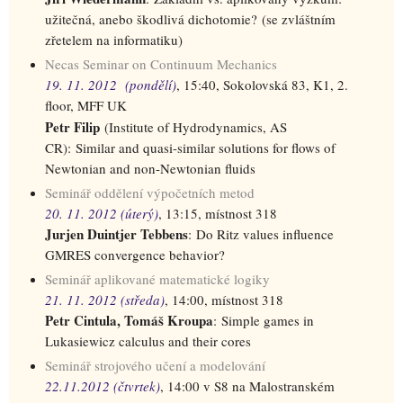
užitečná, anebo škodlivá dichotomie? (se zvláštním
zřetelem na informatiku)
Necas Seminar on Continuum Mechanics
19. 11. 2012 (pondělí)
, 15:40, Sokolovská 83, K1, 2.
floor, MFF UK
Petr Filip
(Institute of Hydrodynamics, AS
CR):
Similar and quasi-similar solutions for flows of
Newtonian and non-Newtonian fluids
Seminář oddělení výpočetních metod
20. 11. 2012 (úterý)
, 13:15, místnost 318
Jurjen Duintjer Tebbens
: Do Ritz values influence
GMRES convergence behavior?
Seminář aplikované matematické logiky
21. 11. 2012 (středa)
, 14:00, místnost 318
Petr Cintula, Tomáš Kroupa
: Simple games in
Lukasiewicz calculus and their cores
Seminář strojového učení a modelování
22.11.2012 (čtvrtek)
, 14:00 v S8 na Malostranském