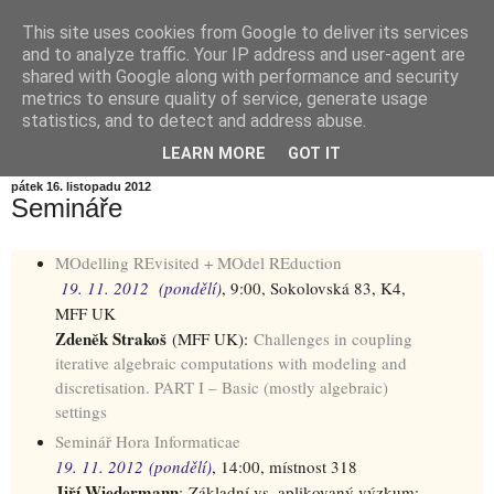
This site uses cookies from Google to deliver its services
Informační zátiší
and to analyze traffic. Your IP address and user-agent are
shared with Google along with performance and security
metrics to ensure quality of service, generate usage
Blog Ústavu informatiky Akademie věd České republiky,
statistics, and to detect and address abuse.
v.v.i.
LEARN MORE
GOT IT
pátek 16. listopadu 2012
Semináře
MOdelling REvisited + MOdel REduction
19. 11. 2012 (pondělí)
, 9:00, Sokolovská 83, K4,
MFF UK
Zdeněk Strakoš
(MFF UK):
Challenges in coupling
iterative algebraic computations with modeling and
discretisation. PART I – Basic (mostly algebraic)
settings
Seminář Hora Informaticae
19. 11. 2012 (pondělí)
, 14:00, místnost 318
Jiří Wiedermann
: Základní vs. aplikovaný výzkum: