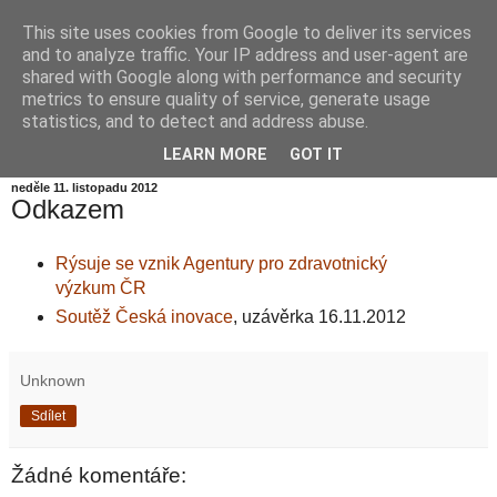
This site uses cookies from Google to deliver its services
Informační zátiší
and to analyze traffic. Your IP address and user-agent are
shared with Google along with performance and security
metrics to ensure quality of service, generate usage
Blog Ústavu informatiky Akademie věd České republiky,
statistics, and to detect and address abuse.
v.v.i.
LEARN MORE
GOT IT
neděle 11. listopadu 2012
Odkazem
Rýsuje se vznik Agentury pro zdravotnický
výzkum ČR
Soutěž Česká inovace
, uzávěrka 16.11.2012
Unknown
Sdílet
Žádné komentáře: