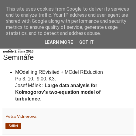
This site uses cookies from Google to deliver its services
Informační zátiší
and to analyze traffic. Your IP address and user-agent are
shared with Google along with performance and security
metrics to ensure quality of service, generate usage
Blog Ústavu informatiky Akademie věd České republiky,
statistics, and to detect and address abuse.
v.v.i.
LEARN MORE
GOT IT
neděle 2. října 2016
Semináře
MOdelling REvisited + MOdel REduction
Po 3. 10., 9:00, K3.
Josef Málek :
Large data analysis for
Kolmogorov's two-equation model of
turbulence
.
Petra Vidnerová
Sdílet