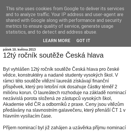
This site uses cookies from Google to deliver its services
Informační zátiší
and to analyze traffic. Your IP address and user-agent are
shared with Google along with performance and security
metrics to ensure quality of service, generate usage
Blog Ústavu informatiky Akademie věd České republiky,
statistics, and to detect and address abuse.
v.v.i.
LEARN MORE
GOT IT
pátek 10. května 2013
12tý ročník soutěže Česká hlava
Byl vyhlášen 12tý ročník soutěže Česká hlava pro české
vědce, konstruktéry a nadané studenty vysokých škol. V
rámci této soutěže vítězní laureáti získávají finanční
příspěvek, který pro letošní rok dosahuje částky téměř 2
miliónu korun. O laureátech rozhoduje na základě nominací
nezávislá porota složená ze zástupců vysokých škol,
Akademie věd ČR a odborníků z praxe. Ceny jsou vítězům
předávány na slavnostním galavečeru, který přenáší ČT 1 v
hlavním vysílacím čase.
Příjem nominací byl již zahájen a uzávěrka příjmu nominací