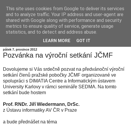
This site uses cookies from Google to deliver its services
Informační zátiší
and to analyze traffic. Your IP address and user-agent are
shared with Google along with performance and security
metrics to ensure quality of service, generate usage
Blog Ústavu informatiky Akademie věd České republiky,
statistics, and to detect and address abuse.
v.v.i.
LEARN MORE
GOT IT
pátek 7. prosince 2012
Pozvánka na výroční setkání JČMF
Dovolujeme si Vás srdečně pozvat na předvánoční výroční
setkání členů pražské pobočky JČMF organizované ve
spolupráci s DIMATIA Centre a Informatickým ústavem
University Karlovy v rámci semináře SEDMA. Na tomto
setkání bude hostem
Prof. RNDr. Jiří Wiedermann, DrSc.
z Ústavu informatiky AV ČR v Praze
a bude přednášet na téma