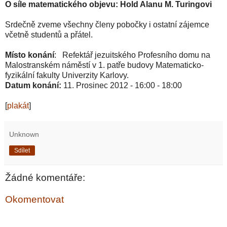
O síle matematického objevu: Hold Alanu M. Turingovi
Srdečně zveme všechny členy pobočky i ostatní zájemce
včetně studentů a přátel.
Místo konání
: Refektář jezuitského Profesního domu na
Malostranském náměstí v 1. patře budovy Matematicko-
fyzikální fakulty Univerzity Karlovy.
Datum konání:
11. Prosinec 2012 -
16:00
-
18:00
[
plakát
]
Unknown
Sdílet
Žádné komentáře:
Okomentovat