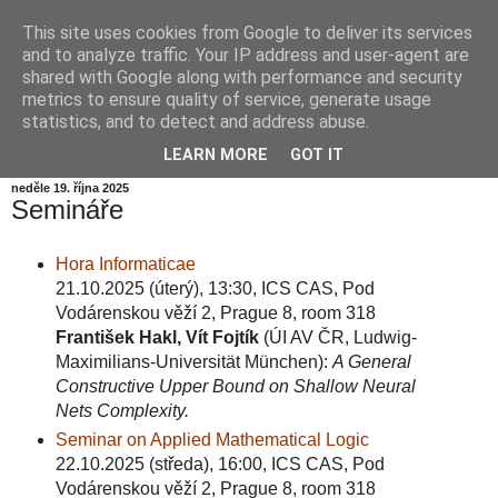
This site uses cookies from Google to deliver its services
Informační zátiší
and to analyze traffic. Your IP address and user-agent are
shared with Google along with performance and security
metrics to ensure quality of service, generate usage
Blog Ústavu informatiky Akademie věd České republiky,
statistics, and to detect and address abuse.
v.v.i.
LEARN MORE
GOT IT
neděle 19. října 2025
Semináře
Hora Informaticae
21.10.2025 (úterý), 13:30, ICS CAS, Pod
Vodárenskou věží 2, Prague 8, room 318
František Hakl, Vít Fojtík
(ÚI AV ČR, Ludwig-
Maximilians-Universität München):
A General
Constructive Upper Bound on Shallow Neural
Nets Complexity.
Seminar on Applied Mathematical Logic
22.10.2025 (středa), 16:00, ICS CAS, Pod
Vodárenskou věží 2, Prague 8, room 318