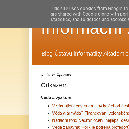
This site uses cookies from Google to d
are shared with Google along with perf
statistics, and to detect and address 
Informační 
Blog Ústavu informatiky Akademie 
neděle 23. října 2022
Odkazem
Věda a výzkum
Vzrůstající ceny energií ovlivní chod č
Věda a armáda? Financování vojenské
Nadační fond Neuron ocenil nejlepší če
Věda zábavná: Kolik je potřeba profeso