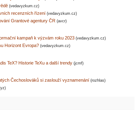
 vědě
(vedavyzkum.cz)
ivních recenzních řízení
(vedavyzkum.cz)
hodování Grantové agentury ČR
(avcr)
formační kampaň k výzvám roku 2023
(vedavyzkum.cz)
mu Horizont Evropa?
(vedavyzkum.cz)
s TeX? Historie TeXu a další trendy
(jcmf)
utých Čechoslováků si zaslouží vyznamenání
(rozhlas)
fyz)