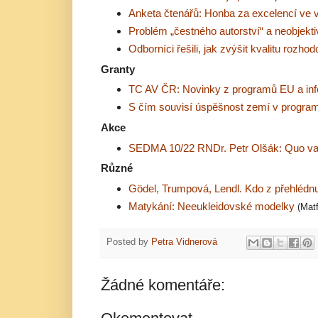
Anketa čtenářů: Honba za excelencí ve
Problém „čestného autorství“ a neobjekt
Odborníci řešili, jak zvýšit kvalitu roz
Granty
TC AV ČR: Novinky z programů EU a in
S čím souvisí úspěšnost zemí v progra
Akce
SEDMA 10/22 RNDr. Petr Olšák: Quo vadi
Různé
Gödel, Trumpová, Lendl. Kdo z přehlédn
Matykání: Neeukleidovské modelky
(Mat
Posted by
Petra Vidnerová
Žádné komentáře: