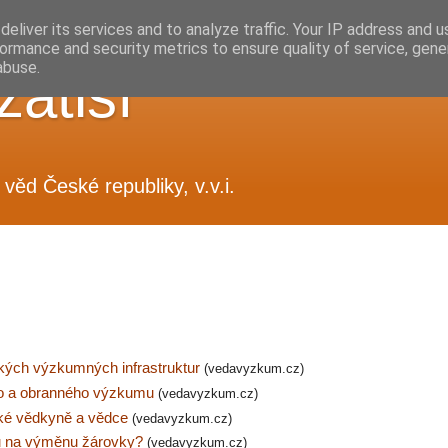
eliver its services and to analyze traffic. Your IP address and 
ormance and security metrics to ensure quality of service, gen
abuse.
zátiší
věd České republiky, v.v.i.
eských výzkumných infrastruktur
(vedavyzkum.cz)
ho a obranného výzkumu
(vedavyzkum.cz)
ské vědkyně a vědce
(vedavyzkum.cz)
rů na výměnu žárovky?
(vedavyzkum.cz)