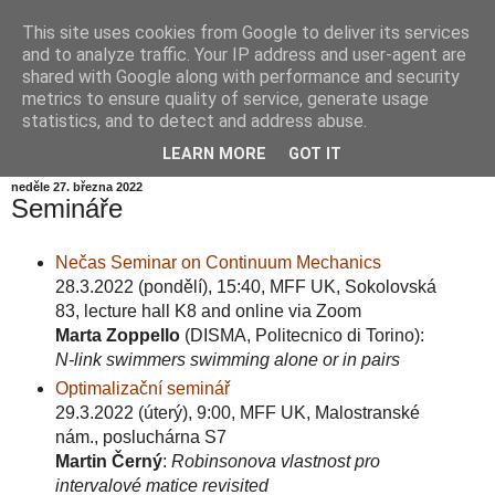
This site uses cookies from Google to deliver its services
Informační zátiší
and to analyze traffic. Your IP address and user-agent are
shared with Google along with performance and security
metrics to ensure quality of service, generate usage
Blog Ústavu informatiky Akademie věd České republiky,
statistics, and to detect and address abuse.
v.v.i.
LEARN MORE
GOT IT
neděle 27. března 2022
Semináře
Nečas Seminar on Continuum Mechanics
28.3.2022 (pondělí), 15:40, MFF UK, Sokolovská
83, lecture hall K8 and online via Zoom
Marta Zoppello
(DISMA, Politecnico di Torino):
N-link swimmers swimming alone or in pairs
Optimalizační seminář
29.3.2022 (úterý), 9:00, MFF UK, Malostranské
nám., posluchárna S7
Martin Černý
:
Robinsonova vlastnost pro
intervalové matice revisited