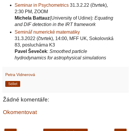
Seminar in Psychometrics
31.3.2.22 (čtvrtek),
2:30 PM, ZOOM
Michela Battauz
(University of Udine):
Equating
and DIF detection in the IRT framework
Seminář numerické matematiky
31.3.2022 (čtvrtek), 14:00, MFF UK, Sokolovská
83, posluchárna K3
Pavel Ševeček
:
Smoothed particle
hydrodynamics for astrophysical simulations
Petra Vidnerová
Sdílet
Žádné komentáře:
Okomentovat