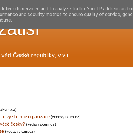
eliver its services and to analyze traffic. Your IP address and 
ormance and security metrics to ensure quality of service, gen
abuse.
zátiší
věd České republiky, v.v.i.
yzkum.cz)
 pro výzkumné organizace
(vedavyzkum.cz)
o vědě česky?
(vedavyzkum.cz)
nse
(vedavyzkum.cz)