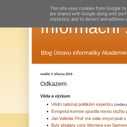
This site uses cookies from Google to d
are shared with Google along with perf
statistics, and to detect and address 
Informační 
Blog Ústavu informatiky Akademie 
neděle 3. března 2019
Odkazem
Věda a výzkum
Vědci nabízejí politikům expertizu
(vedav
Evropská komise spustila novou službu
Jan Valenta: Proč má stále smysl psát 
Byly předány ceny Wernera von Sieme