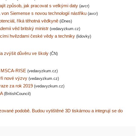
jít způsob, jak pracovat s velkými daty
(avcr)
von Siemense s novou technologií nástřiku
(avcr)
otenciál, říká těhotná vědkyně
(iDnes)
ademii věd britský ministr
(vedavyzkum.cz)
ícími hvězdami české vědy a techniky
(lidovky)
la zvýšit důvěru ve školy
(ČN)
ci MSCA-RISE
(vedavyzkum.cz)
yři nové výzvy
(vedavyzkum.cz)
raze za rok 2019
(vedavyzkum.cz)
HA
(BritishCouncil)
zované podobě. Budou vytištěné 3D tiskárnou a integrují se do