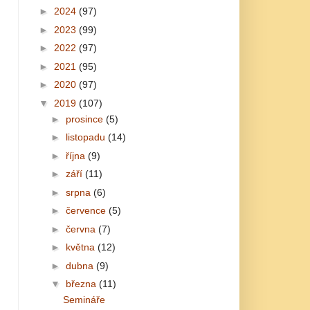
►
2024
(97)
►
2023
(99)
►
2022
(97)
►
2021
(95)
►
2020
(97)
▼
2019
(107)
►
prosince
(5)
►
listopadu
(14)
►
října
(9)
►
září
(11)
►
srpna
(6)
►
července
(5)
►
června
(7)
►
května
(12)
►
dubna
(9)
▼
března
(11)
Semináře