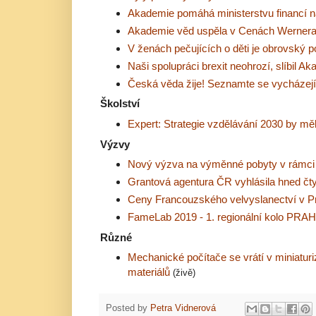
Akademie pomáhá ministerstvu financí na
Akademie věd uspěla v Cenách Wernera 
V ženách pečujících o děti je obrovský p
Naši spolupráci brexit neohrozí, slíbil Ak
Česká věda žije! Seznamte se vycházej
Školství
Expert: Strategie vzdělávání 2030 by mě
Výzvy
Nový výzva na výměnné pobyty v rám
Grantová agentura ČR vyhlásila hned čt
Ceny Francouzského velvyslanectví v P
FameLab 2019 - 1. regionální kolo PRA
Různé
Mechanické počítače se vrátí v miniaturi
materiálů
(živě)
Posted by
Petra Vidnerová