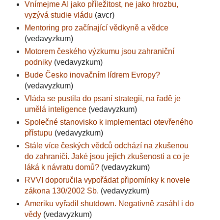
Vnímejme AI jako příležitost, ne jako hrozbu,
vyzývá studie vládu
(avcr)
Mentoring pro začínající vědkyně a vědce
(vedavyzkum)
Motorem českého výzkumu jsou zahraniční
podniky
(vedavyzkum)
Bude Česko inovačním lídrem Evropy?
(vedavyzkum)
Vláda se pustila do psaní strategií, na řadě je
umělá inteligence
(vedavyzkum)
Společné stanovisko k implementaci otevřeného
přístupu
(vedavyzkum)
Stále více českých vědců odchází na zkušenou
do zahraničí. Jaké jsou jejich zkušenosti a co je
láká k návratu domů?
(vedavyzkum)
RVVI doporučila vypořádat připomínky k novele
zákona 130/2002 Sb.
(vedavyzkum)
Ameriku vyřadil shutdown. Negativně zasáhl i do
vědy
(vedavyzkum)