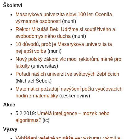
Školství
Masarykova univerzita slaví 100 let. Ocenila
významné osobnosti
(muni)
Rektor Mikuláš Bek: Udržme si soutěživého a
svobodomyslného ducha
(muni)
10 důvodů, proč je Masarykova univerzita ta
nejlepší volba
(muni)
Nový polský zákon: víc moci rektorům, méně pro
fakulty
(universitas)
Pořadí našich univerzit ve světových žebříčcích
(Michael Šebek)
Matematici požadují navýšení počtu vyučovacích
hodin z matematiky
(ceskenoviny)
Akce
5.2.2019:
Umělá inteligence – mozek nebo
algoritmus?
(tc)
Výzvy
Vyhlášení veřejné soutěže ve výzkumu, vývoji a