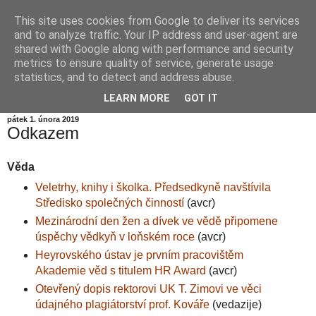
This site uses cookies from Google to deliver its services
Informační zátiší
and to analyze traffic. Your IP address and user-agent are
shared with Google along with performance and security
metrics to ensure quality of service, generate usage
Blog Ústavu informatiky Akademie věd České republiky,
statistics, and to detect and address abuse.
v.v.i.
LEARN MORE
GOT IT
pátek 1. února 2019
Odkazem
Věda
Veletrhy, knihy i školka. Předsedkyně navštívila
Středisko společných činností
(avcr)
Mezinárodní den žen a dívek ve vědě připomene
úspěchy vědkyň v loňském roce
(avcr)
Heyrovského ústav je prvním pracovištěm
Akademie věd s titulem HR Award
(avcr)
Otevřený dopis rektorovi UK T. Zimovi ve věci
údajného plagiátorství prof. Kováře
(vedazije)